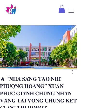
🔥 “𝐍𝐇𝐀̀ 𝐒𝐀́𝐍𝐆 𝐓𝐀̣𝐎 𝐍𝐇𝐈́
𝐏𝐇𝐔̛𝐎̛̣𝐍𝐆 𝐇𝐎𝐀̀𝐍𝐆” 𝐗𝐔𝐀̂𝐍
𝐏𝐇𝐔́𝐂 𝐆𝐈𝐀̀𝐍𝐇 𝐂𝐇𝐔̛́𝐍𝐆 𝐍𝐇𝐀̣̂𝐍
𝐕𝐀̀𝐍𝐆 𝐓𝐀̣𝐈 𝐕𝐎̀𝐍𝐆 𝐂𝐇𝐔𝐍𝐆 𝐊𝐄̂́𝐓
𝐂𝐔𝐎̣̂𝐂 𝐓𝐇𝐈 𝐑𝐎𝐁𝐎𝐓