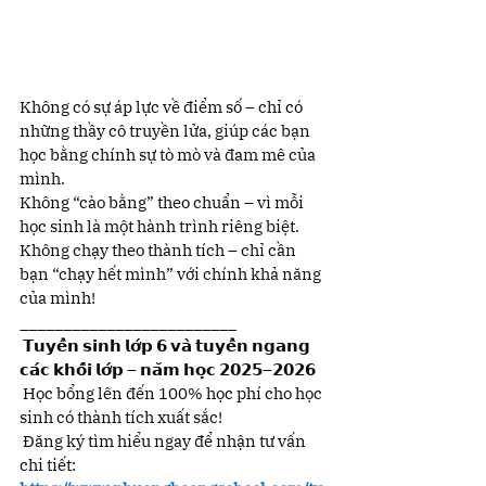
Không có sự áp lực về điểm số – chỉ có 
những thầy cô truyền lửa, giúp các bạn 
học bằng chính sự tò mò và đam mê của 
mình.
Không “cào bằng” theo chuẩn – vì mỗi 
học sinh là một hành trình riêng biệt.
Không chạy theo thành tích – chỉ cần 
bạn “chạy hết mình” với chính khả năng 
của mình!
_________________________
 𝗧𝘂𝘆𝗲̂̉𝗻 𝘀𝗶𝗻𝗵 𝗹𝗼̛́𝗽 𝟲 𝘃𝗮̀ 𝘁𝘂𝘆𝗲̂̉𝗻 𝗻𝗴𝗮𝗻𝗴 
𝗰𝗮́𝗰 𝗸𝗵𝗼̂́𝗶 𝗹𝗼̛́𝗽 – 𝗻𝗮̆𝗺 𝗵𝗼̣𝗰 𝟮𝟬𝟮𝟱–𝟮𝟬𝟮𝟲
 Học bổng lên đến 100% học phí cho học 
sinh có thành tích xuất sắc!
 Đăng ký tìm hiểu ngay để nhận tư vấn 
chi tiết: 