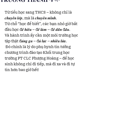
Từ tiểu học sang THCS – không chỉ là 
𝒄𝒉𝒖𝒚𝒆̂̉𝒏 𝒍𝒐̛́𝒑, mà là 𝒄𝒉𝒖𝒚𝒆̂̉𝒏 𝒎𝒊̀𝒏𝒉.
Từ chỗ “học để biết”, các bạn nhỏ giờ bắt 
đầu học đ𝒆̂̉ 𝒉𝒊𝒆̂̉𝒖 – đ𝒆̂̉ 𝒍𝒂̀𝒎 – đ𝒆̂̉ 𝒅𝒂̂̃𝒏 đ𝒂̂̀𝒖.
Và hành trình ấy cần một môi trường học 
tập thật đ𝒖́𝒏𝒈 𝒈𝒖 – đ𝒖̉ 𝒍𝒖̛̣𝒄 – 𝒏𝒉𝒊𝒆̂̀𝒖 𝒍𝒖̛̉𝒂.
 Đó chính là lý do phụ hynh tin tưởng 
chương trình đào tạo Khối trung học 
trường PT CLC Phượng Hoàng – để học 
sinh không chỉ đi tiếp, mà đi xa và đi tự 
tin hơn bao giờ hết!