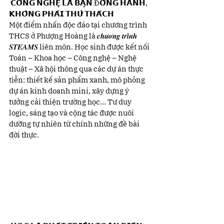
 𝗖𝗢̂𝗡𝗚 𝗡𝗚𝗛𝗘̣̂ 𝗟𝗔̀ 𝗕𝗔̣𝗡 Đ𝗢̂̀𝗡𝗚 𝗛𝗔̀𝗡𝗛, 
𝗞𝗛𝗢̂𝗡𝗚 𝗣𝗛𝗔̉𝗜 𝗧𝗛𝗨̛̉ 𝗧𝗛𝗔́𝗖𝗛
Một điểm nhấn độc đáo tại chương trình 
THCS ở Phượng Hoàng là 𝒄𝒉𝒖̛𝒐̛𝒏𝒈 𝒕𝒓𝒊̀𝒏𝒉 
𝑺𝑻𝑬𝑨𝑴𝑺 liên môn. Học sinh được kết nối 
Toán – Khoa học – Công nghệ – Nghệ 
thuật – Xã hội thông qua các dự án thực 
tiễn: thiết kế sản phẩm xanh, mô phỏng 
dự án kinh doanh mini, xây dựng ý 
tưởng cải thiện trường học… Tư duy 
logic, sáng tạo và cộng tác được nuôi 
dưỡng tự nhiên từ chính những đề bài 
đời thực.