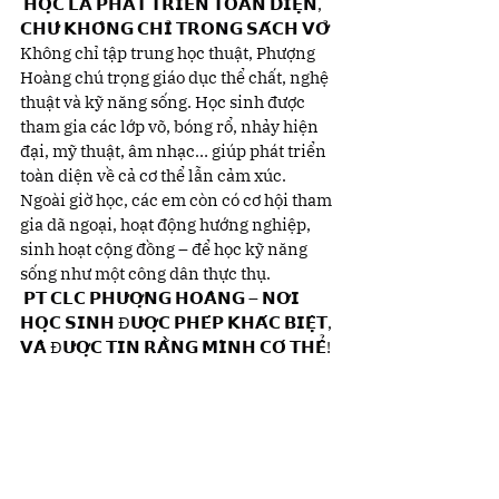
 𝗛𝗢̣𝗖 𝗟𝗔̀ 𝗣𝗛𝗔́𝗧 𝗧𝗥𝗜𝗘̂̉𝗡 𝗧𝗢𝗔̀𝗡 𝗗𝗜𝗘̣̂𝗡, 
𝗖𝗛𝗨̛́ 𝗞𝗛𝗢̂𝗡𝗚 𝗖𝗛𝗜̉ 𝗧𝗥𝗢𝗡𝗚 𝗦𝗔́𝗖𝗛 𝗩𝗢̛̉
Không chỉ tập trung học thuật, Phượng 
Hoàng chú trọng giáo dục thể chất, nghệ 
thuật và kỹ năng sống. Học sinh được 
tham gia các lớp võ, bóng rổ, nhảy hiện 
đại, mỹ thuật, âm nhạc… giúp phát triển 
toàn diện về cả cơ thể lẫn cảm xúc. 
Ngoài giờ học, các em còn có cơ hội tham 
gia dã ngoại, hoạt động hướng nghiệp, 
sinh hoạt cộng đồng – để học kỹ năng 
sống như một công dân thực thụ.
 𝗣𝗧 𝗖𝗟𝗖 𝗣𝗛𝗨̛𝗢̛̣𝗡𝗚 𝗛𝗢𝗔̀𝗡𝗚 – 𝗡𝗢̛𝗜 
𝗛𝗢̣𝗖 𝗦𝗜𝗡𝗛 Đ𝗨̛𝗢̛̣𝗖 𝗣𝗛𝗘́𝗣 𝗞𝗛𝗔́𝗖 𝗕𝗜𝗘̣̂𝗧, 
𝗩𝗔̀ Đ𝗨̛𝗢̛̣𝗖 𝗧𝗜𝗡 𝗥𝗔̆̀𝗡𝗚 𝗠𝗜̀𝗡𝗛 𝗖𝗢́ 𝗧𝗛𝗘̂̉!