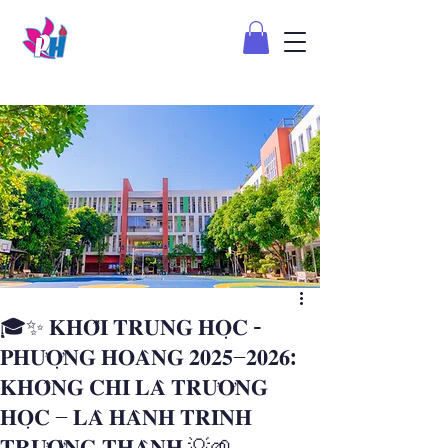
🎓✨ 𝐊𝐇𝐎̂́𝐈 𝐓𝐑𝐔𝐍𝐆 𝐇𝐎̣𝐂 -
𝐏𝐇𝐔̛𝐎̛̣𝐍𝐆 𝐇𝐎𝐀̀𝐍𝐆 𝟐𝟎𝟐𝟓–𝟐𝟎𝟐𝟔:
𝐊𝐇𝐎̂𝐍𝐆 𝐂𝐇𝐈̉ 𝐋𝐀̀ 𝐓𝐑𝐔̛𝐎̛̀𝐍𝐆
𝐇𝐎̣𝐂 – 𝐋𝐀̀ 𝐇𝐀̀𝐍𝐇 𝐓𝐑𝐈̀𝐍𝐇
𝐓𝐑𝐔̛𝐎̛̉𝐍𝐆 𝐓𝐇𝐀̀𝐍𝐇 💡🌱