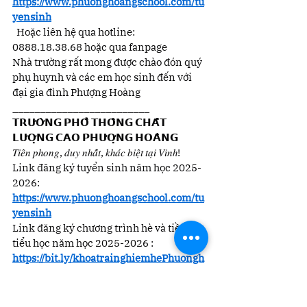
https://www.phuonghoangschool.com/tu
yensinh
  Hoặc liên hệ qua hotline: 
0888.18.38.68 hoặc qua fanpage
Nhà trường rất mong được chào đón quý 
phụ huynh và các em học sinh đến với 
đại gia đình Phượng Hoàng
_________________________
𝗧𝗥𝗨̛𝗢̛̀𝗡𝗚 𝗣𝗛𝗢̂̉ 𝗧𝗛𝗢̂𝗡𝗚 𝗖𝗛𝗔̂́𝗧 
𝗟𝗨̛𝗢̛̣𝗡𝗚 𝗖𝗔𝗢 𝗣𝗛𝗨̛𝗢̛̣𝗡𝗚 𝗛𝗢𝗔̀𝗡𝗚
𝑇𝑖𝑒̂𝑛 𝑝ℎ𝑜𝑛𝑔, 𝑑𝑢𝑦 𝑛ℎ𝑎̂́𝑡, 𝑘ℎ𝑎́𝑐 𝑏𝑖𝑒̣̂𝑡 𝑡𝑎̣𝑖 𝑉𝑖𝑛ℎ!
Link đăng ký tuyển sinh năm học 2025-
2026: 
https://www.phuonghoangschool.com/tu
yensinh
Link đăng ký chương trình hè và tiền 
tiểu học năm học 2025-2026 : 
https://bit.ly/khoatrainghiemhePhuongh
oang2025
𝑇ℎ𝑜̂𝑛𝑔 𝑡𝑖𝑛 𝑙𝑖𝑒̂𝑛 ℎ𝑒̣̂:
 Fanpage: 