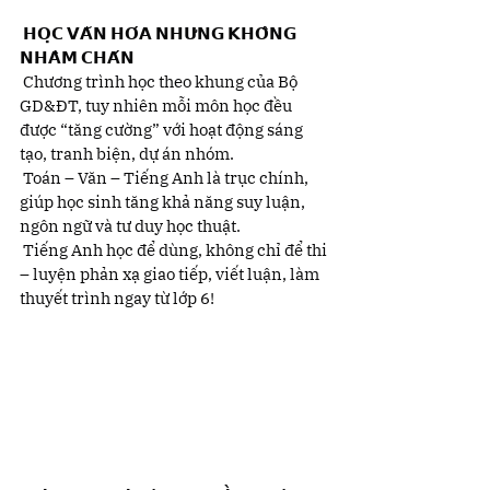
 𝗛𝗢̣𝗖 𝗩𝗔̆𝗡 𝗛𝗢́𝗔 𝗡𝗛𝗨̛𝗡𝗚 𝗞𝗛𝗢̂𝗡𝗚 
𝗡𝗛𝗔̀𝗠 𝗖𝗛𝗔́𝗡
 Chương trình học theo khung của Bộ 
GD&ĐT, tuy nhiên mỗi môn học đều 
được “tăng cường” với hoạt động sáng 
tạo, tranh biện, dự án nhóm.
 Toán – Văn – Tiếng Anh là trục chính, 
giúp học sinh tăng khả năng suy luận, 
ngôn ngữ và tư duy học thuật.
 Tiếng Anh học để dùng, không chỉ để thi 
– luyện phản xạ giao tiếp, viết luận, làm 
thuyết trình ngay từ lớp 6!