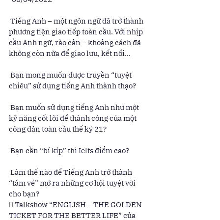
 Tiếng Anh – một ngôn ngữ đã trở thành 
phương tiện giao tiếp toàn cầu. Với nhịp 
cầu Anh ngữ, rào cản – khoảng cách đã 
không còn nữa để giao lưu, kết nối… 
 Bạn mong muốn được truyền “tuyệt 
chiêu” sử dụng tiếng Anh thành thạo? 
 Bạn muốn sử dụng tiếng Anh như một 
kỹ năng cốt lõi để thành công của một 
công dân toàn cầu thế kỷ 21? 
 Bạn cần “bí kíp” thi Ielts điểm cao? 
 Làm thế nào để Tiếng Anh trở thành 
“tấm vé” mở ra những cơ hội tuyệt vời 
cho bạn?  
 Talkshow “ENGLISH – THE GOLDEN 
TICKET FOR THE BETTER LIFE” của 