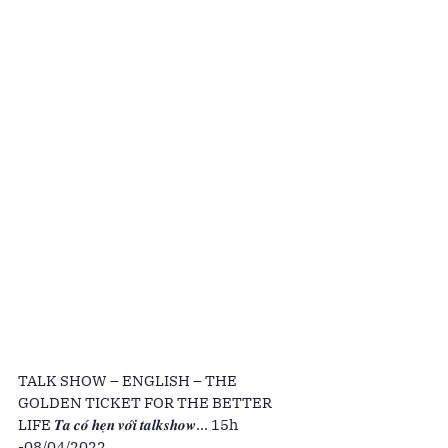
TALK SHOW – ENGLISH – THE 
GOLDEN TICKET FOR THE BETTER 
LIFE 𝑻𝒂 𝒄𝒐́ 𝒉𝒆̣𝒏 𝒗𝒐̛́𝒊 𝒕𝒂𝒍𝒌𝒔𝒉𝒐𝒘… 15h 
-08/04/2022 