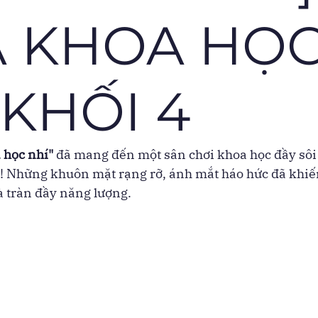
 KHOA HỌ
 KHỐI 4
 học nhí"
 đã mang đến một sân chơi khoa học đầy sôi
4! Những khuôn mặt rạng rỡ, ánh mắt háo hức đã khiế
à tràn đầy năng lượng.