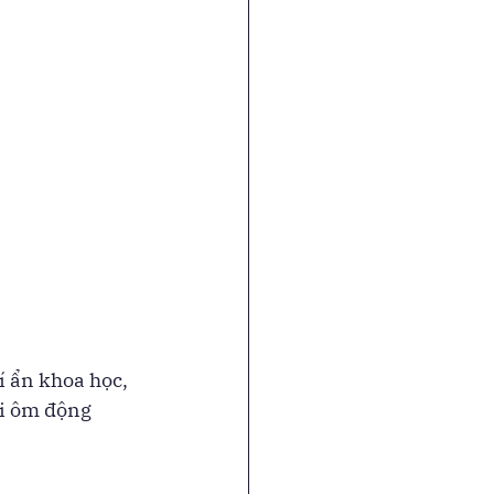
í ẩn khoa học, 
i ôm động 