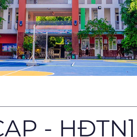
AP - HĐTN]