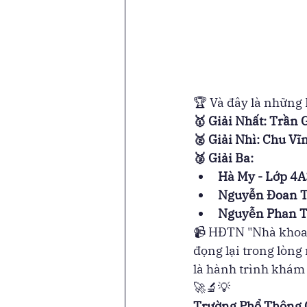
🏆 Và đây là những 
🥇 Giải Nhất: Trần 
🥈 Giải Nhì: Chu V
🥉 Giải Ba:
Hà My - Lớp 4A
Nguyễn Đoan T
Nguyễn Phan T
📹 HĐTN "Nhà khoa 
đọng lại trong lòng
là hành trình khám 
🚀🔬💡
Trường Phổ Thông 