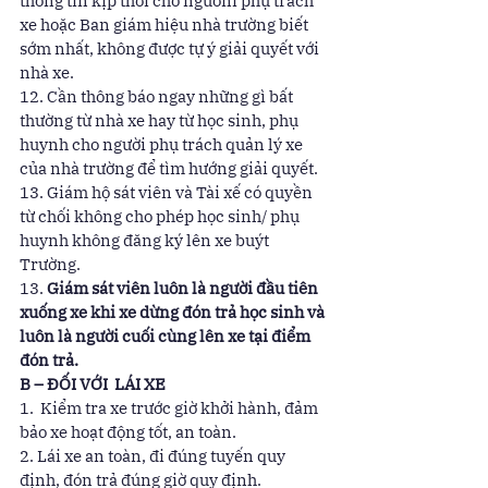
thông tin kịp thời cho ngườni phụ trách 
xe hoặc Ban giám hiệu nhà trường biết 
sớm nhất, không được tự ý giải quyết với 
nhà xe. 
12. Cần thông báo ngay những gì bất 
thường từ nhà xe hay từ học sinh, phụ 
huynh cho người phụ trách quản lý xe 
của nhà trường để tìm hướng giải quyết. 
13. Giám hộ sát viên và Tài xế có quyền 
từ chối không cho phép học sinh/ phụ 
huynh không đăng ký lên xe buýt 
Trường. 
13. 
Giám sát viên luôn là người đầu tiên 
xuống xe khi xe dừng đón trả học sinh và 
luôn là người cuối cùng lên xe tại điểm 
đón trả.
B – ĐỐI VỚI  LÁI XE
1.  Kiểm tra xe trước giờ khởi hành, đảm 
bảo xe hoạt động tốt, an toàn. 
2. Lái xe an toàn, đi đúng tuyến quy 
định, đón trả đúng giờ quy định. 