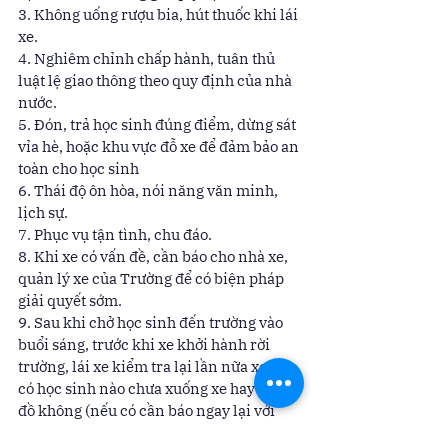
3. Không uống rượu bia, hút thuốc khi lái 
xe. 
4. Nghiêm chỉnh chấp hành, tuân thủ 
luật lệ giao thông theo quy định của nhà 
nước. 
5. Đón, trả học sinh đúng điểm, dừng sát 
vỉa hè, hoặc khu vực đỗ xe để đảm bảo an 
toàn cho học sinh 
6. Thái độ ôn hòa, nói năng văn minh, 
lịch sự. 
7. Phục vụ tận tình, chu đáo. 
8. Khi xe có vấn đề, cần báo cho nhà xe, 
quản lý xe của Trường để có biện pháp 
giải quyết sớm. 
9. Sau khi chở học sinh đến trường vào 
buổi sáng, trước khi xe khởi hành rời 
trường, lái xe kiểm tra lại lần nữa xem 
có học sinh nào chưa xuống xe hay quên 
đồ không (nếu có cần báo ngay lại với 
giáo viên phụ trách hoặc văn phòng nhà 