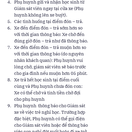
Phụ huynh gửi và nhận học sinh từ 
Giám sát viên ngay tại cửa xe (Phụ 
huynh không lên xe buýt).     
Các tình huống tại điểm đón – trả. 
Xe đến điểm đón – trả sớm hơn so 
với thời gian thông báo: Xe chờ đến 
đúng giờ đón – trả như đã thông báo. 
Xe đến điểm đón – trả muộn hơn so 
với thời gian thông báo (do nguyên 
nhân khách quan): Phụ huynh vui 
lòng chờ, giám sát viên sẽ báo trước 
cho gia đình nếu muộn hơn 05 phút. 
Xe trả hết học sinh tại điểm cuối 
cùng và Phụ huynh chưa đón con: 
Xe có thể chờ và tính tiền chờ đợi 
cho phụ huynh   
Phụ huynh  thông báo cho Giám sát 
xe về việc trẻ nghỉ học. Trường hợp 
đặc biệt, Phụ huynh có thể gọi điện 
cho Giám sát viên hoặc để thông báo 
việc con nghỉ đột xuất hoặc đi xe trở 