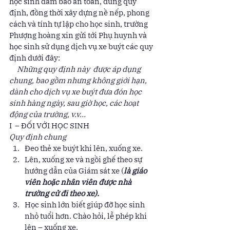
học sinh đảm bảo an toàn, đúng quy 
định, đồng thời xây dựng nề nếp, phong 
cách và tính tự lập cho học sinh, trường 
Phượng hoàng xin gửi tới Phụ huynh và 
học sinh sử dụng dịch vụ xe buýt các quy 
định dưới đây: 
     Những quy định này  được áp dụng 
chung, bao gồm nhưng không giới hạn, 
dành cho dịch vụ xe buýt đưa đón học 
sinh hàng ngày, sau giờ học, các hoạt 
động của trường, v.v…
I  – ĐỐI VỚI HỌC SINH 
Quy định chung
Đeo thẻ xe buýt khi lên, xuống xe. 
Lên, xuống xe và ngồi ghế theo sự 
hướng dẫn của Giám sát xe (
là giáo 
viên hoặc nhân viên được nhà 
trường cử đi theo xe).
Học sinh lớn biết giúp đỡ học sinh 
nhỏ tuổi hơn. Chào hỏi, lễ phép khi 
lên – xuống xe. 