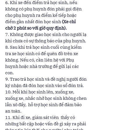
6. Khi xe đến điểm trả học sinh, nếu 
không có phụ huynh đón phải gọi điện 
cho phụ huynh ra điểm kế tiếp hoặc 
điểm gần nhất đón học sinh 
(Xe chỉ 
chờ 2 phút so với giờ quy định).
7. Không được giao học sinh cho người lạ 
khi chưa có sự thông báo của phụ huynh. 
8. Sau khi trả học sinh cuối cùng kiểm 
tra xe học sinh có để quên đồ trên xe 
không. Nếu có, cần liên hệ với Phụ 
huynh hoặc nhà trường để gửi lại các 
con. 
9. Trao trả học sinh và đề nghị người đón 
ký nhận đã đón học sinh vào sổ đón trả. 
10. Mỗi khi học sinh lên, xuống xe, 
xuống xe, nhắc nhở học sinh không chen 
lẫn xô đẩy,  hỗ trợ học sinh để đảm bảo 
an toàn. 
11. Khi đi xe, giám sát viên  thấy có 
những bất cập hoặc vấn đề gì xảy ra phải 