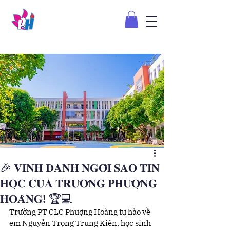
🎉 𝐕𝐈𝐍𝐇 𝐃𝐀𝐍𝐇 𝐍𝐆𝐎̂𝐈 𝐒𝐀𝐎 𝐓𝐈𝐍
𝐇𝐎̣𝐂 𝐂𝐔̉𝐀 𝐓𝐑𝐔̛𝐎̛̀𝐍𝐆 𝐏𝐇𝐔̛𝐎̛̣𝐍𝐆
𝐇𝐎𝐀̀𝐍𝐆! 🏆💻
Trường PT CLC Phượng Hoàng tự hào về 
em Nguyễn Trọng Trung Kiên, học sinh 