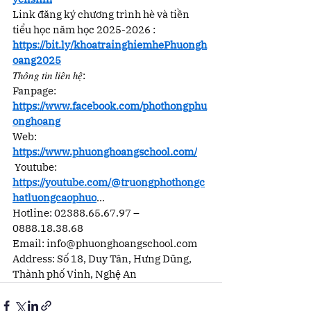
Link đăng ký chương trình hè và tiền 
tiểu học năm học 2025-2026 : 
https://bit.ly/khoatrainghiemhePhuongh
oang2025
𝑇ℎ𝑜̂𝑛𝑔 𝑡𝑖𝑛 𝑙𝑖𝑒̂𝑛 ℎ𝑒̣̂:
Fanpage: 
https://www.facebook.com/phothongphu
onghoang
Web: 
https://www.phuonghoangschool.com/
 Youtube: 
https://youtube.com/@truongphothongc
hatluongcaophuo
...
Hotline: 02388.65.67.97 – 
0888.18.38.68
Email: 
info@phuonghoangschool.com
Address: Số 18, Duy Tân, Hưng Dũng, 
Thành phố Vinh, Nghệ An