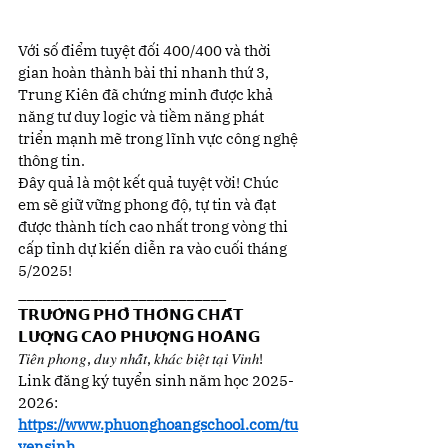
Với số điểm tuyệt đối 400/400 và thời 
gian hoàn thành bài thi nhanh thứ 3, 
Trung Kiên đã chứng minh được khả 
năng tư duy logic và tiềm năng phát 
triển mạnh mẽ trong lĩnh vực công nghệ 
thông tin.
Đây quả là một kết quả tuyệt vời! Chúc 
em sẽ giữ vững phong độ, tự tin và đạt 
được thành tích cao nhất trong vòng thi 
cấp tỉnh dự kiến diễn ra vào cuối tháng 
5/2025!
__________________________
𝗧𝗥𝗨̛𝗢̛̀𝗡𝗚 𝗣𝗛𝗢̂̉ 𝗧𝗛𝗢̂𝗡𝗚 𝗖𝗛𝗔̂́𝗧 
𝗟𝗨̛𝗢̛̣𝗡𝗚 𝗖𝗔𝗢 𝗣𝗛𝗨̛𝗢̛̣𝗡𝗚 𝗛𝗢𝗔̀𝗡𝗚
𝑇𝑖𝑒̂𝑛 𝑝ℎ𝑜𝑛𝑔, 𝑑𝑢𝑦 𝑛ℎ𝑎̂́𝑡, 𝑘ℎ𝑎́𝑐 𝑏𝑖𝑒̣̂𝑡 𝑡𝑎̣𝑖 𝑉𝑖𝑛ℎ!
Link đăng ký tuyển sinh năm học 2025-
2026: 
https://www.phuonghoangschool.com/tu
yensinh