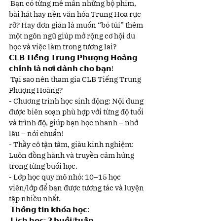
 Bạn có từng mê mẩn những bộ phim, 
bài hát hay nền văn hóa Trung Hoa rực 
rỡ? Hay đơn giản là muốn “bỏ túi” thêm 
một ngôn ngữ giúp mở rộng cơ hội du 
học và việc làm trong tương lai?
𝗖𝗟𝗕 𝗧𝗶𝗲̂́𝗻𝗴 𝗧𝗿𝘂𝗻𝗴 𝗣𝗵𝘂̛𝗼̛̣𝗻𝗴 𝗛𝗼𝗮̀𝗻𝗴 
𝗰𝗵𝗶́𝗻𝗵 𝗹𝗮̀ 𝗻𝗼̛𝗶 𝗱𝗮̀𝗻𝗵 𝗰𝗵𝗼 𝗯𝗮̣𝗻!
 Tại sao nên tham gia CLB Tiếng Trung 
Phượng Hoàng?
- Chương trình học sinh động: Nội dung 
được biên soạn phù hợp với từng độ tuổi 
và trình độ, giúp bạn học nhanh – nhớ 
lâu – nói chuẩn!
- Thầy cô tận tâm, giàu kinh nghiệm: 
Luôn đồng hành và truyền cảm hứng 
trong từng buổi học.
- Lớp học quy mô nhỏ: 10–15 học 
viên/lớp để bạn được tương tác và luyện 
tập nhiều nhất.
 𝗧𝗵𝗼̂𝗻𝗴 𝘁𝗶𝗻 𝗸𝗵𝗼́𝗮 𝗵𝗼̣𝗰:
 𝗟𝗶̣𝗰𝗵 𝗵𝗼̣𝗰: 𝟮 𝗯𝘂𝗼̂̉𝗶/𝘁𝘂𝗮̂̀𝗻