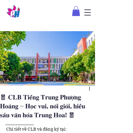
🧧 𝐂𝐋𝐁 𝐓𝐢𝐞̂́𝐧𝐠 𝐓𝐫𝐮𝐧𝐠 𝐏𝐡𝐮̛𝐨̛̣𝐧𝐠
𝐇𝐨𝐚̀𝐧𝐠 – 𝐇𝐨̣𝐜 𝐯𝐮𝐢, 𝐧𝐨́𝐢 𝐠𝐢𝐨̉𝐢, 𝐡𝐢𝐞̂̉𝐮
𝐬𝐚̂𝐮 𝐯𝐚̆𝐧 𝐡𝐨́𝐚 𝐓𝐫𝐮𝐧𝐠 𝐇𝐨𝐚! 🧧
____________
 Chi tiết về CLB và đăng ký tại: 