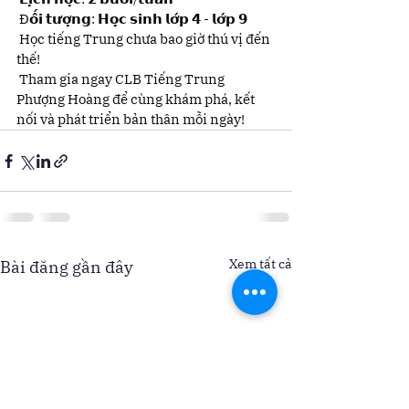
 Đ𝗼̂́𝗶 𝘁𝘂̛𝗼̛̣𝗻𝗴: 𝗛𝗼̣𝗰 𝘀𝗶𝗻𝗵 𝗹𝗼̛́𝗽 𝟰 - 𝗹𝗼̛́𝗽 𝟵
 Học tiếng Trung chưa bao giờ thú vị đến 
thế!
 Tham gia ngay CLB Tiếng Trung 
Phượng Hoàng để cùng khám phá, kết 
nối và phát triển bản thân mỗi ngày!
Xem tất cả
Bài đăng gần đây