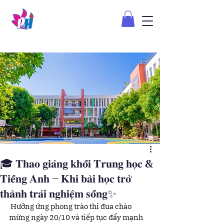
🎓 𝐓𝐡𝐚𝐨 𝐠𝐢𝐚̉𝐧𝐠 𝐤𝐡𝐨̂́𝐢 𝐓𝐫𝐮𝐧𝐠 𝐡𝐨̣𝐜 &
𝐓𝐢𝐞̂́𝐧𝐠 𝐀𝐧𝐡 – 𝐊𝐡𝐢 𝐛𝐚̀𝐢 𝐡𝐨̣𝐜 𝐭𝐫𝐨̛̉
𝐭𝐡𝐚̀𝐧𝐡 𝐭𝐫𝐚̉𝐢 𝐧𝐠𝐡𝐢𝐞̣̂𝐦 𝐬𝐨̂́𝐧𝐠✨
 Hưởng ứng phong trào thi đua chào 
mừng ngày 20/10 và tiếp tục đẩy mạnh 