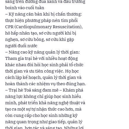
sáng trên đường đua xanh và đấu trường 
boinh vào cuối tuần 
– Kỹ năng căn bản khi bị chấn thương: 
thực hiện phương pháp nén tim phổi 
CPR (Cardiopulmonary Resuscitation), 
hô hấp nhân tạo, sơ cứu người khi bị 
nghẹn, sơ cứu bỏng, sơ cứu khi gặp 
người đuối nước 
– Nâng cao kỹ năng quản lý thời gian: 
Tham gia trại hè với nhiều hoạt động 
khác nhau đòi hỏi học sinh phải tổ chức 
thời gian và ưu tiên công việc. Họ học 
cách lập kế hoạch, quản lý thời gian và 
hoàn thành các nhiệm vụ theo đúng hạn. 
– Trại hè Toả sáng đam mê – Khám phá 
năng lực không chỉ giúp học sinh hiểu 
mình, phát triển khả năng nghệ thuật và 
tạo ra một sự tự nhận thức cao hơn, mà 
còn cung cấp cho học sinh những kỹ 
năng quan trọng như giao tiếp, quản lý 
thời gian, hợp tác và sáng tạo. Những lợi 