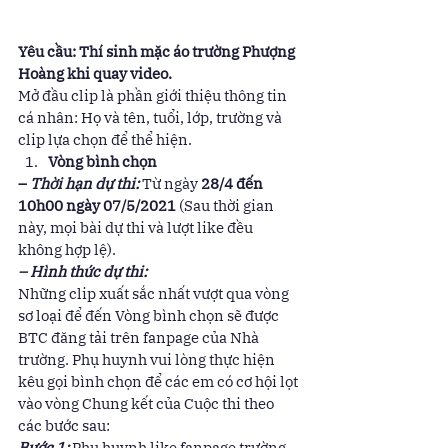
Yêu cầu: Thí sinh mặc áo trường Phượng 
Hoàng khi quay video.
Mở đầu clip là phần giới thiệu thông tin 
cá nhân: Họ và tên, tuổi, lớp, trường và 
clip lựa chọn để thể hiện. 
Vòng bình chọn
– 
Thời hạn dự thi:
Từ ngày 
28/4 đến 
10h00 ngày 07/5/2021
 (Sau thời gian 
này, mọi bài dự thi và lượt like đều 
không hợp lệ). 
– Hình thức dự thi: 
Những clip xuất sắc nhất vượt qua vòng 
sơ loại để đến Vòng bình chọn sẽ được 
BTC đăng tải trên fanpage của Nhà 
trường. Phụ huynh vui lòng thực hiện 
kêu gọi bình chọn để các em có cơ hội lọt 
vào vòng Chung kết của Cuộc thi theo 
các bước sau: 
Bước 1:
 Phụ huynh like fanpage trường 