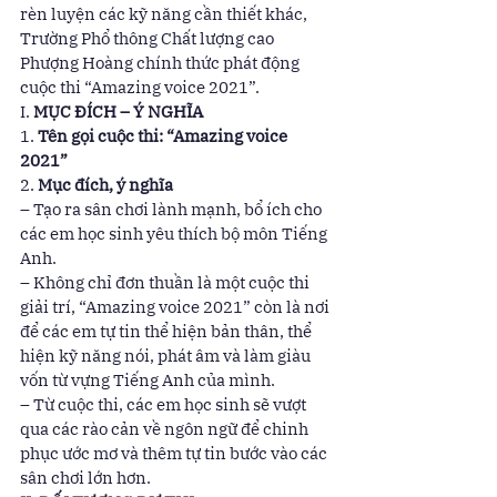
rèn luyện các kỹ năng cần thiết khác, 
Trường Phổ thông Chất lượng cao 
Phượng Hoàng chính thức phát động 
cuộc thi “Amazing voice 2021”.  
I. 
MỤC ĐÍCH – Ý NGHĨA
1. 
Tên gọi cuộc thi: “Amazing voice 
2021”
2. 
Mục đích, ý nghĩa
– Tạo ra sân chơi lành mạnh, bổ ích cho 
các em học sinh yêu thích bộ môn Tiếng 
Anh. 
– Không chỉ đơn thuần là một cuộc thi 
giải trí, “Amazing voice 2021” còn là nơi 
để các em tự tin thể hiện bản thân, thể 
hiện kỹ năng nói, phát âm và làm giàu 
vốn từ vựng Tiếng Anh của mình. 
– Từ cuộc thi, các em học sinh sẽ vượt 
qua các rào cản về ngôn ngữ để chinh 
phục ước mơ và thêm tự tin bước vào các 
sân chơi lớn hơn. 