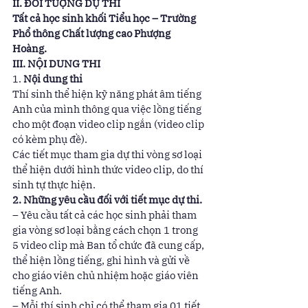
II. ĐỐI TƯỢNG DỰ THI
Tất cả học sinh khối Tiểu học – Trường 
Phổ thông Chất lượng cao Phượng 
Hoàng.
III. NỘI DUNG THI
1. 
Nội dung thi
Thí sinh thể hiện kỹ năng phát âm tiếng 
Anh của mình thông qua việc lồng tiếng 
cho một đoạn video clip ngắn (video clip 
có kèm phụ đề). 
Các tiết mục tham gia dự thi vòng sơ loại 
thể hiện dưới hình thức video clip, do thí 
sinh tự thực hiện.  
2. Những yêu cầu đối với tiết mục dự thi.
– Yêu cầu tất cả các học sinh phải tham 
gia vòng sơ loại bằng cách chọn 1 trong 
5 video clip mà Ban tổ chức đã cung cấp, 
thể hiện lồng tiếng, ghi hình và gửi về 
cho giáo viên chủ nhiệm hoặc giáo viên 
tiếng Anh.  
– Mỗi thí sinh chỉ có thể tham gia 01 tiết 