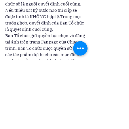
chức sẽ là người quyết định cuối cùng. 
Nếu thiếu bất kỳ bước nào thì clip sẽ 
được tính là KHÔNG hợp lệ.Trong mọi 
trường hợp, quyết định của Ban Tổ chức 
là quyết định cuối cùng. 
Ban Tổ chức giữ quyền lựa chọn và đăng 
tải ảnh trên trang Fanpage của Chương 
trình. Ban Tổ chức được quyền sử dụng 
các tác phẩm dự thi cho các mục đích 
tuyên truyền, quảng bá cho hoạt động 
của Nhà trường. 
Một số lưu ý quan trọng: 
        🚫
Số like, comment, share hợp lệ 
phải là số like, comment, share tại BÀI 
ĐĂNG CỦA CLIP TRÊN FANPAGE, đến 
từ các TÀI KHOẢN THẬT và đã like 
fanpage Nhà trường (tài khoản thường 
xuyên có tương tác trong vòng 6 tháng 
trở lại đây). Những yếu tố khác như like, 
comment, share trên các bài đăng khác 