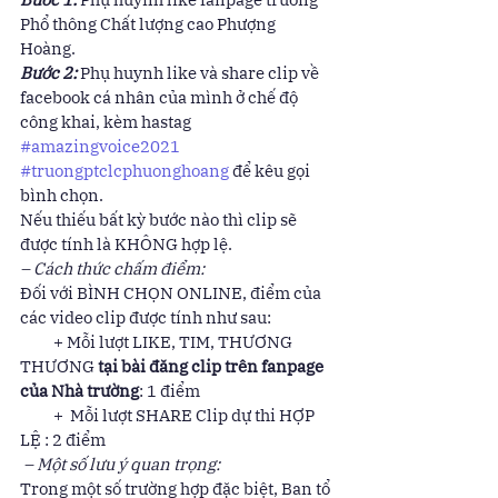
Phổ thông Chất lượng cao Phượng 
Hoàng. 
Bước 2:
 Phụ huynh like và share clip về 
facebook cá nhân của mình ở chế độ 
công khai, kèm hastag 
#amazingvoice2021
#truongptclcphuonghoang
 để kêu gọi 
bình chọn. 
Nếu thiếu bất kỳ bước nào thì clip sẽ 
được tính là KHÔNG hợp lệ. 
– Cách thức chấm điểm:
Đối với BÌNH CHỌN ONLINE, điểm của 
các video clip được tính như sau: 
          + Mỗi lượt LIKE, TIM, THƯƠNG 
THƯƠNG 
tại bài đăng clip trên fanpage 
của Nhà trường
: 1 điểm 
          +  Mỗi lượt SHARE Clip dự thi HỢP 
LỆ : 2 điểm 
– Một số lưu ý quan trọng:
Trong một số trường hợp đặc biệt, Ban tổ 