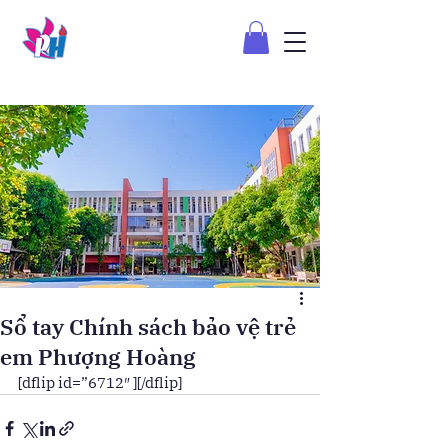
Sổ tay Chính sách bảo vệ trẻ
em Phượng Hoàng
[dflip id=”6712″ ][/dflip]