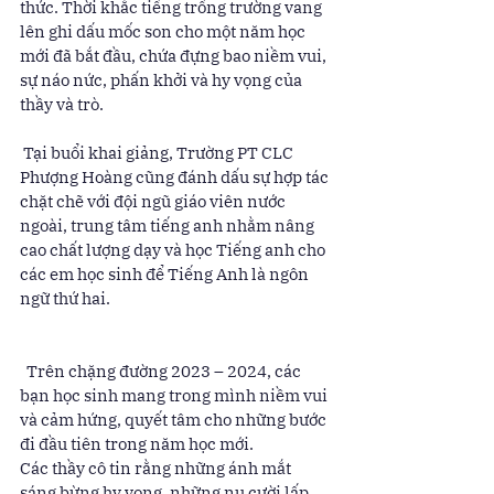
thức. Thời khắc tiếng trống trường vang 
lên ghi dấu mốc son cho một năm học 
mới đã bắt đầu, chứa đựng bao niềm vui, 
sự náo nức, phấn khởi và hy vọng của 
thầy và trò. 
 Tại buổi khai giảng, Trường PT CLC 
Phượng Hoàng cũng đánh dấu sự hợp tác 
chặt chẽ với đội ngũ giáo viên nước 
ngoài, trung tâm tiếng anh nhằm nâng 
cao chất lượng dạy và học Tiếng anh cho 
các em học sinh để Tiếng Anh là ngôn 
ngữ thứ hai. 
  Trên chặng đường 2023 – 2024, các 
bạn học sinh mang trong mình niềm vui 
và cảm hứng, quyết tâm cho những bước 
đi đầu tiên trong năm học mới. 
Các thầy cô tin rằng những ánh mắt 
sáng bừng hy vọng, những nụ cười lấp 