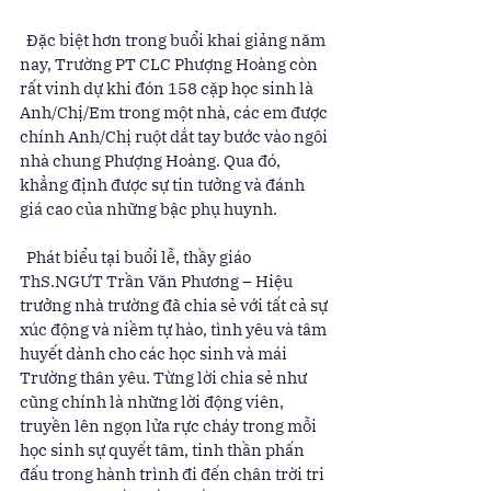
  Đặc biệt hơn trong buổi khai giảng năm 
nay, Trường PT CLC Phượng Hoàng còn 
rất vinh dự khi đón 158 cặp học sinh là 
Anh/Chị/Em trong một nhà, các em được 
chính Anh/Chị ruột dắt tay bước vào ngôi 
nhà chung Phượng Hoàng. Qua đó, 
khẳng định được sự tin tưởng và đánh 
giá cao của những bậc phụ huynh. 
  Phát biểu tại buổi lễ, thầy giáo 
ThS.NGƯT Trần Văn Phương – Hiệu 
trưởng nhà trường đã chia sẻ với tất cả sự 
xúc động và niềm tự hào, tình yêu và tâm 
huyết dành cho các học sinh và mái 
Trường thân yêu. Từng lời chia sẻ như 
cũng chính là những lời động viên, 
truyền lên ngọn lửa rực cháy trong mỗi 
học sinh sự quyết tâm, tinh thần phấn 
đấu trong hành trình đi đến chân trời tri 