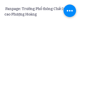
 Fanpage: Trường Phổ thông Chất lượng 
cao Phượng Hoàng 
 Email: vpphuonghoang@gmail.com
Xem tất cả
Bài đăng gần đây