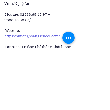
Vinh, Nghệ An 
 Hotline: 02388.65.67.97 – 
0888.18.38.68/ 
 Website: 
https://phuonghoangschool.com/
 Fanpage: Trường Phổ thông Chất lượng 
cao Phượng Hoàng 
 Email: vpphuonghoang@gmail.com
Xem tất cả
Bài đăng gần đây