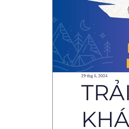
29 thg 5, 2024
TRẢ
KHÁ