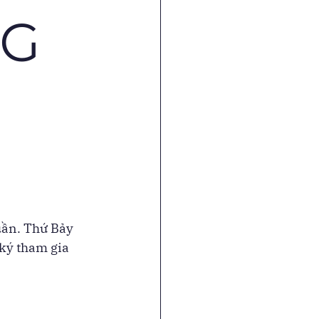
NG
uần. Thứ Bảy 
ký tham gia 