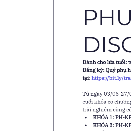
PH
DIS
Dành cho lứa tuổi: t
Đăng ký: Quý phụ h
tại: 
https://bit.ly
Từ ngày 03/06-27/07
cuối khóa có chương
trải nghiệm cùng cá
KHÓA 1: PH-KP
KHÓA 2: PH-KP