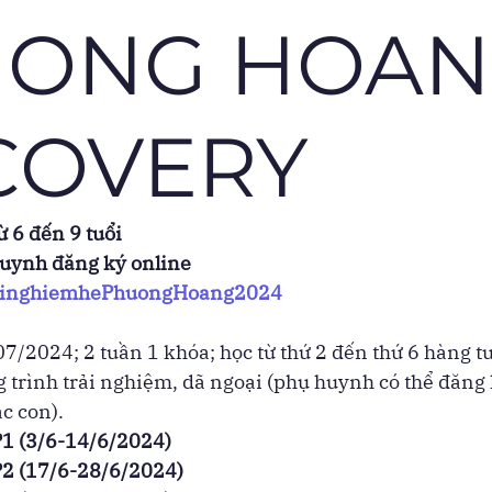
UONG HOA
COVERY
ừ 6 đến 9 tuổi
uynh đăng ký online 
/trainghiemhePhuongHoang2024
/2024; 2 tuần 1 khóa; học từ thứ 2 đến thứ 6 hàng t
 trình trải nghiệm, dã ngoại (phụ huynh có thể đăng 
c con).
1 (3/6-14/6/2024)
2 (17/6-28/6/2024)