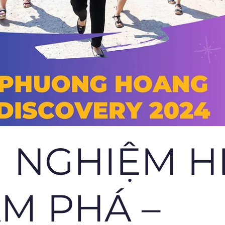
I NGHIỆM H
M PHÁ –