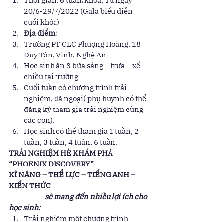
Thời gian: 6 tuần/khóa, Từ ngày 
20/6-29/7/2022 (Gala biểu diễn 
cuối khóa) 
Địa điểm:
Trường PT CLC Phượng Hoàng. 18 
Duy Tân, Vinh, Nghệ An 
Học sinh ăn 3 bữa sáng – trưa – xế 
chiều tại trường 
Cuối tuần có chương trình trải 
nghiệm, dã ngoại( phụ huynh có thể 
đăng ký tham gia trải nghiệm cùng 
các con). 
Học sinh có thể tham gia 1 tuần, 2 
tuần, 3 tuần, 4 tuần, 6 tuần. 
TRẢI NGHIỆM HÈ KHÁM PHÁ 
“PHOENIX DISCOVERY”
KĨ NĂNG – THỂ LỰC – TIẾNG ANH – 
KIẾN THỨC
                        sẽ mang đến nhiều lợi ích cho 
học sinh:
Trải nghiệm một chương trình 