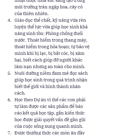
thuật được thỏa sức sáng tạo trong 
môi trường tràn ngập hoa, cây cỏ 
của thiên nhiên.  
Giáo dục thể chất, kỹ năng vừa rèn 
luyện thể lực vừa giúp học sinh khả 
năng sinh tồn: Phòng chống đuối 
nước. Thoát hiểm trong thang máy, 
thoát hiểm trong hỏa hoạn; tự bảo vệ 
mình khi bị lạc, bị bắt cóc, bị xâm 
hại, biết cách giúp đỡ người khác 
lâm nạn nhưng an toàn cho mình. 
Nuôi dưỡng niềm đam mê đọc sách 
giúp học sinh trong quá trình nhận 
biết thế giới và hình thành nhân 
cách. 
Học theo Dự án vì thế các con phải 
tự làm được các sản phẩm để báo 
cáo kết quả học tập, gắn kiến thức 
học được giải quyết vấn đề gần gũi 
của cuộc sống xung quanh mình. 
Được thưởng thức các món ăn đầy 