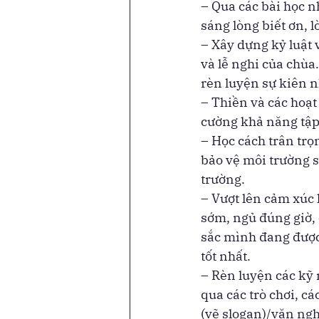
– Qua các bài học n
sáng lòng biết ơn, l
– Xây dựng kỷ luật 
và lễ nghi của chùa
rèn luyện sự kiên nh
– Thiền và các hoạt
cường khả năng tập
– Học cách trân trọ
bảo vệ môi trường s
trường.  
– Vượt lên cảm xúc 
sớm, ngủ đúng giờ, 
sắc mình đang được
tốt nhất. 
– Rèn luyện các kỹ 
qua các trò chơi, cá
(vẽ slogan)/văn nghệ