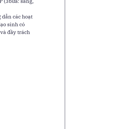
 (3bữa: sáng, 
 dẫn các hoạt 
ạo sinh có 
và đầy trách 