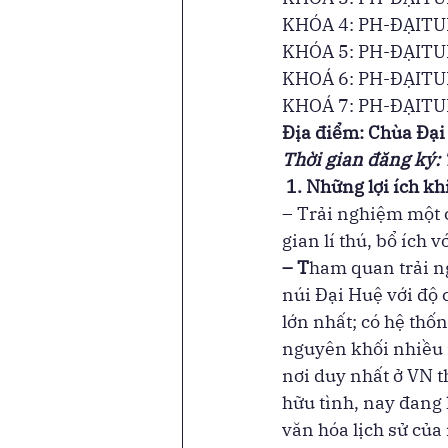
KHÓA 4: PH-ĐẠITUỆ
KHÓA 5: PH-ĐẠITUỆ
KHOÁ 6: PH-ĐẠITUỆ
KHOÁ 7: PH-ĐẠITUỆ
Địa điểm: Chùa Đạ
Thời gian đăng ký:
 1. Những lợi ích k
– Trải nghiệm một 
gian lí thú, bổ ích v
– T
ham quan trải n
núi Đại Huệ với độ 
lớn nhất; có hệ thố
nguyên khối nhiều n
nơi duy nhất ở VN t
hữu tình, nay đang
văn hóa lịch sử của