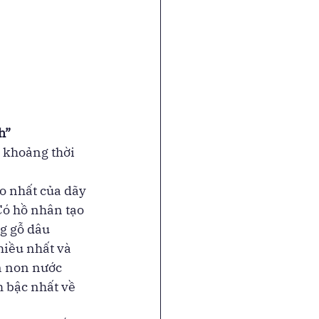
    
 khoảng thời 
 nhất của dãy 
Có hồ nhân tạo 
g gỗ dâu 
hiều nhất và 
n non nước 
 bậc nhất về 