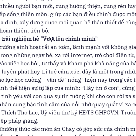
 nhiều người bạn mới, cùng hướng thiện, cùng rèn luy
ếp sống thiền môn, giúp các bạn điều chỉnh được một 
 gia đình, xây dựng được mối quan hệ thân thiết để cùn
oàn thiện, tiến bộ. 
a trải nghiệm hè “Vượt lên chính mình”
rường sinh hoạt rất an toàn, lành mạnh với không gi
rong những ngày hè, xa rời internet, trò chơi điện tử,
 vào việc học hỏi, tự thấy và khám phá khả năng của bả
n luyện phát huy trí tuệ cảm xúc, đây là một trong nhữ
o lực học đường – vấn đề “nóng” hiện nay trong các t
inh thể hiện sự tự lập của mình: “Hãy tin ở con”, cũng 
tình yêu với con qua sự tin tưởng khi cho con rời xa s
hận cung bậc tình cảm của nỗi nhớ quay quắt vì xa c
 Thích Thọ Lạc, Uỷ viên thư ký HĐTS GHPGVN, Trưởn
ếp pháp giảng. 
c thưởng thức các món ăn Chay có góp sức của chính m