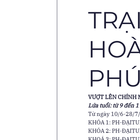
TRẠ
HOÀ
PHÚ
VƯỢT LÊN CHÍNH 
Lứa tuổi: từ 9 đến 1
Từ ngày 10/6-28/7/
KHÓA 1: PH-ĐẠITUỆ
KHÓA 2: PH-ĐẠITUỆ
KHOÁ 3: PH-ĐẠITUỆ