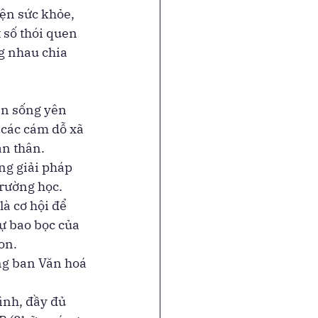
ện sức khỏe, 
số thói quen 
g nhau chia 
an sống yên 
 các cám dỗ xã 
n thân. 
ng giải pháp 
rường học. 
là cơ hội để 
ự bao bọc của 
on. 
g ban Văn hoá 
ình, đầy đủ 