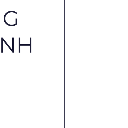
NG
ẠNH