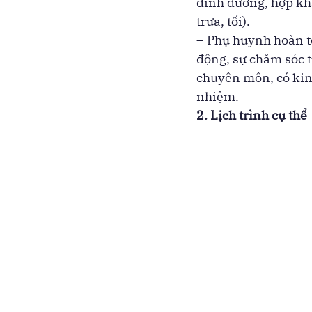
dinh dưỡng, hợp kh
trưa, tối). 
– Phụ huynh hoàn t
động, sự chăm sóc t
chuyên môn, có kinh
nhiệm. 
2. Lịch trình cụ thể