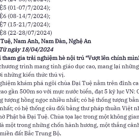
5 (01-07/7/2024); 
6 (08-14/7/2024); 
7 (15-21/7/2024); 
8 (22-28/07/2024) 
i Tuệ, Nam Anh, Nam Đàn, Nghệ An
 Từ ngày 18/04/2024
hi tham gia trải nghiệm hè nội trú “Vượt lên chính mình”
chương trình mang tính giáo dục cao, mang lại những
ới những kiến thức thú vị.  
ghiệm khám phá ngôi chùa Đại Tuệ nằm trên đỉnh cao
cao gần 500m so với mực nước biển, đạt 5 kỷ lục VN: 
ng tượng hồng ngọc nhiều nhất; có hệ thống tượng bằn
hất; có hệ thống câu đối bằng thư pháp thuần Việt n
hờ Phật bà Đại Tuệ. Chùa tọa lạc trong một không gia
 là một trong những chốn hành hương, một thắng cảnh
 miền đất Bắc Trung Bộ
.