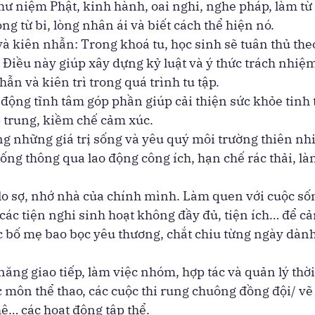
hư niệm Phật, kinh hành, oai nghi, nghe pháp, làm từ
òng từ bi, lòng nhân ái và biết cách thể hiện nó. 
và kiên nhẫn: Trong khoá tu, học sinh sẽ tuân thủ theo
. Điều này giúp xây dựng kỷ luật và ý thức trách nhiệm
ẫn và kiên trì trong quá trình tu tập.  
 động tĩnh tâm góp phần giúp cải thiện sức khỏe tinh 
 trung, kiềm chế cảm xúc. 
ng những giá trị sống và yêu quý môi trường thiên nhi
ống thông qua lao động công ích, hạn chế rác thải, là
lo sợ, nhớ nhà của chính mình. Làm quen với cuộc số
các tiện nghi sinh hoạt không đầy đủ, tiện ích… để c
 bố mẹ bao bọc yêu thương, chắt chiu từng ngày dành
năng giao tiếp, làm việc nhóm, hợp tác và quản lý thờ
c môn thể thao, các cuộc thi rung chuông đồng đội/ vẽ 
… các hoạt động tập thể.       