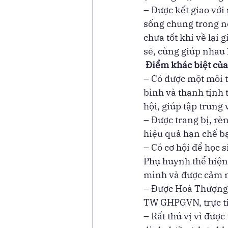
– Được kết giao với
sống chung trong n
chưa tốt khi về lại
sẻ, cùng giúp nhau h
 Điểm khác biệt củ
– Có được một môi t
bình và thanh tịnh t
hội, giúp tập trung
– Được trang bị, rè
hiệu quả hạn chế bạ
– Có cơ hội để học s
Phụ huynh thể hiện 
mình và được cảm n
– Được Hoà Thượng
TW GHPGVN, trực ti
– Rất thú vị vì đượ