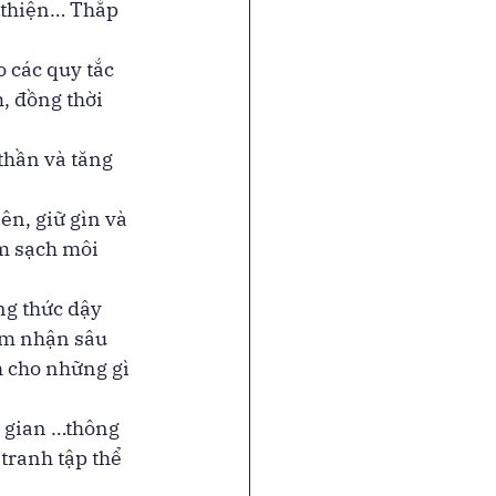
 thiện… Thắp 
 các quy tắc 
, đồng thời 
thần và tăng 
ên, giữ gìn và 
m sạch môi 
ng thức dậy 
ảm nhận sâu 
 cho những gì 
i gian …thông 
tranh tập thể 