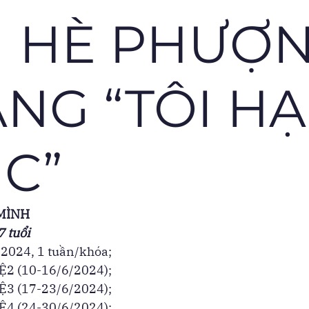
I HÈ PHƯỢ
NG “TÔI H
C”
MÌNH
7 tuổi
2024, 1 tuần/khóa; 
2 (10-16/6/2024); 
3 (17-23/6/2024); 
4 (24-30/6/2024); 