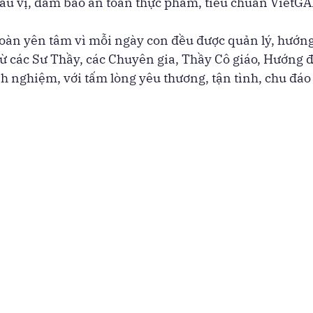
ẩu vị, đảm bảo an toàn thực phẩm, tiêu chuẩn VietGAP
oàn yên tâm vì mỗi ngày con đều được quản lý, hướng
ừ các Sư Thầy, các Chuyên gia, Thầy Cô giáo, Hướng đ
 nghiệm, với tấm lòng yêu thương, tận tình, chu đáo 