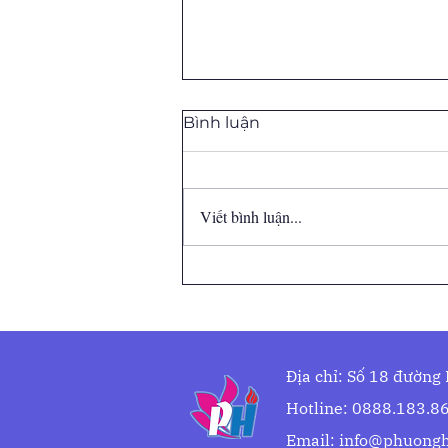
Bình luận
Viết bình luận...
TRẠI HÈ BÁN TRÚ THÁNG
7 – 2026 “Đồng hành cùng
phụ huynh – Trao con cơ
hội khám phá”
Địa chỉ: Số 18 đường
Hotline: 0888.183.86
Email:
info@phuongh