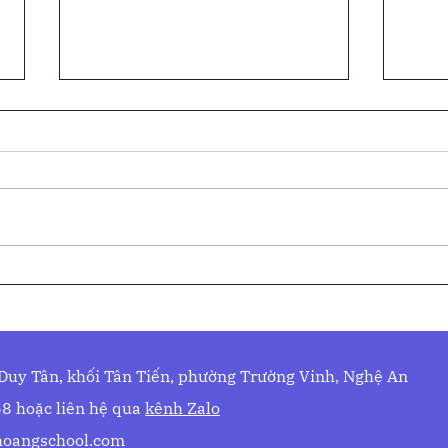
🌟 VINH DANH THỦ KHOA
🌊
KỲ THI TUYỂN SINH VÀO
TRA
LỚP 10 NĂM HỌC 2025–
PHÒ
NƯỚ
2026 🏆
TOÀ
 Duy Tân, khối Tân Tiến, phường Trường Vinh, Nghệ An
8 hoặc liên hệ qua
kênh Zalo
oangschool.com