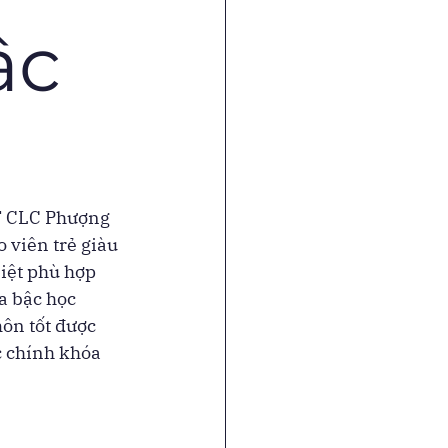
ậc
T CLC Phượng 
 viên trẻ giàu 
iệt phù hợp 
a bậc học 
ôn tốt được 
 chính khóa 