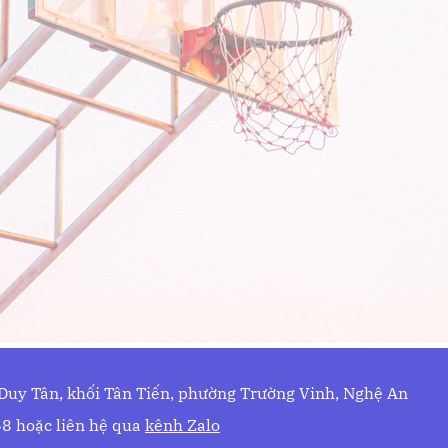
 Duy Tân, khối Tân Tiến, phường Trường Vinh, Nghệ An
8 hoặc liên hệ qua
kênh Zalo