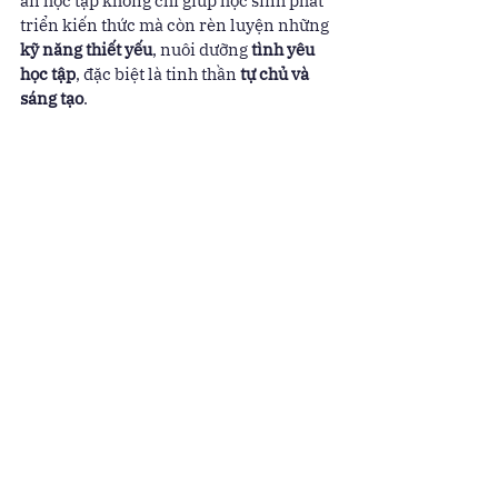
án học tập không chỉ giúp học sinh phát 
triển kiến thức mà còn rèn luyện những 
kỹ năng thiết yếu
, nuôi dưỡng 
tình yêu 
học tập
, đặc biệt là tinh thần 
tự chủ và 
sáng tạo
.