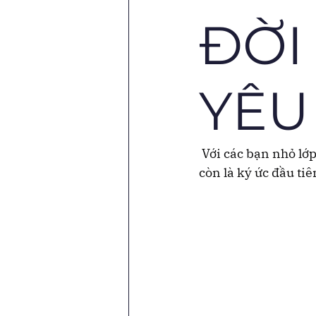
ĐỜI
YÊU
 Với các bạn nhỏ l
còn là ký ức đầu ti