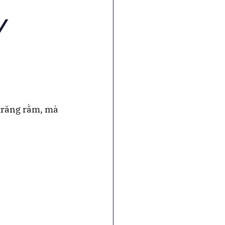
Y

trăng rằm, mà 