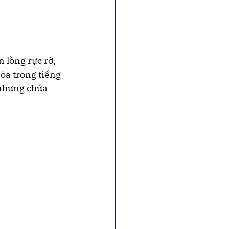
 lồng rực rỡ, 
 òa trong tiếng 
 nhưng chứa 