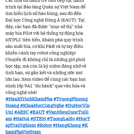
Các nhà du hành trẻ tuổi tiếp tục hành 
trình tại Bảo tàng Quân sự Việt Nam để 
tìm hiểu lịch sử hào hùng, sau đó đến 
Đại học Công nghệ Đông Á (EAUT). Tại 
đây, các bạn đã được "mục sở thị" nhà 
máy bia Pilot với hệ thống tự động hóa 
IoT/PLC tiên tiến, khám phá quy trình 
sản xuất bia, cơ khí F&B và tự tay điều 
khiển cánh tay robot công nghiệp!
Chuyến đi không chỉ là những giờ phút 
học tập, mà còn là kỷ niệm đáng nhớ về 
tình bạn, sự gắn kết và những ước mơ 
lớn lao. Xem video để cùng các bạn học 
simh lớp 9A1 "du hành" qua văn hóa và 
công nghệ nhé!
#HanhTrinhKhamPha
#TruongPhuong
Hoang
#KhoaHocCongNghe
#DuHocVin
Uni
#AESC
#EAUT
#VanMieuQuocTuGi
am
#HaNoi
#STEM
#TuongLaiSo
#HocT
apTraiNghiem
#Robot
#HangKhong
#K
hamPhaVietNam