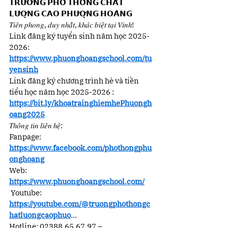
𝗧𝗥𝗨̛𝗢̛̀𝗡𝗚 𝗣𝗛𝗢̂̉ 𝗧𝗛𝗢̂𝗡𝗚 𝗖𝗛𝗔̂́𝗧 
𝗟𝗨̛𝗢̛̣𝗡𝗚 𝗖𝗔𝗢 𝗣𝗛𝗨̛𝗢̛̣𝗡𝗚 𝗛𝗢𝗔̀𝗡𝗚
𝑇𝑖𝑒̂𝑛 𝑝ℎ𝑜𝑛𝑔, 𝑑𝑢𝑦 𝑛ℎ𝑎̂́𝑡, 𝑘ℎ𝑎́𝑐 𝑏𝑖𝑒̣̂𝑡 𝑡𝑎̣𝑖 𝑉𝑖𝑛ℎ!
Link đăng ký tuyển sinh năm học 2025-
2026: 
https://www.phuonghoangschool.com/tu
yensinh
Link đăng ký chương trình hè và tiền 
tiểu học năm học 2025-2026 : 
https://bit.ly/khoatrainghiemhePhuongh
oang2025
𝑇ℎ𝑜̂𝑛𝑔 𝑡𝑖𝑛 𝑙𝑖𝑒̂𝑛 ℎ𝑒̣̂:
Fanpage: 
https://www.facebook.com/phothongphu
onghoang
Web: 
https://www.phuonghoangschool.com/
 Youtube: 
https://youtube.com/@truongphothongc
hatluongcaophuo
...
Hotline: 02388.65.67.97 – 