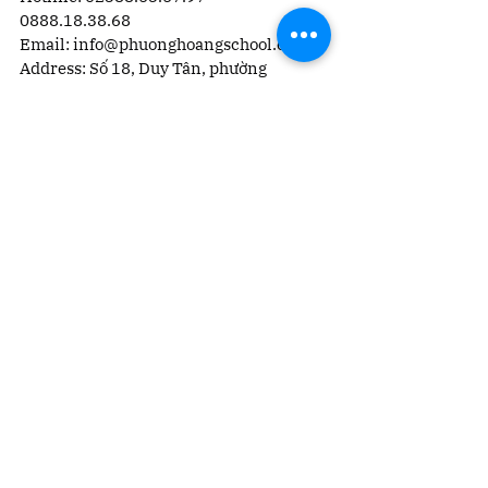
0888.18.38.68
Email: 
info@phuonghoangschool.com
Address: Số 18, Duy Tân, phường 
Trường Vinh, Nghệ An
Xem tất cả
Bài đăng gần đây