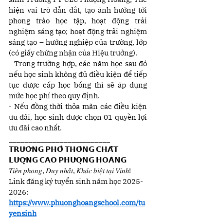
hiện vai trò dẫn dắt, tạo ảnh hưởng tới 
phong trào học tập, hoạt động trải 
nghiệm sáng tạo; hoạt động trải nghiệm 
sáng tạo – hướng nghiệp của trường, lớp 
(có giấy chứng nhận của Hiệu trưởng).
- Trong trường hợp, các năm học sau đó 
nếu học sinh không đủ điều kiện để tiếp 
tục được cấp học bổng thì sẽ áp dụng 
mức học phí theo quy định.
- Nếu đồng thời thỏa mãn các điều kiện 
ưu đãi, học sinh được chọn 01 quyền lợi 
ưu đãi cao nhất.
__________________________
𝗧𝗥𝗨̛𝗢̛̀𝗡𝗚 𝗣𝗛𝗢̂̉ 𝗧𝗛𝗢̂𝗡𝗚 𝗖𝗛𝗔̂́𝗧 
𝗟𝗨̛𝗢̛̣𝗡𝗚 𝗖𝗔𝗢 𝗣𝗛𝗨̛𝗢̛̣𝗡𝗚 𝗛𝗢𝗔̀𝗡𝗚
𝑇𝑖𝑒̂𝑛 𝑝ℎ𝑜𝑛𝑔, 𝐷𝑢𝑦 𝑛ℎ𝑎̂́𝑡, 𝐾ℎ𝑎́𝑐 𝑏𝑖𝑒̣̂𝑡 𝑡𝑎̣𝑖 𝑉𝑖𝑛ℎ!
Link đăng ký tuyển sinh năm học 2025-
2026: 
https://www.phuonghoangschool.com/tu
yensinh