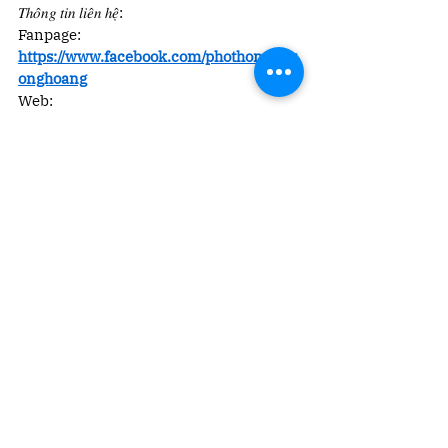
𝑇ℎ𝑜̂𝑛𝑔 𝑡𝑖𝑛 𝑙𝑖𝑒̂𝑛 ℎ𝑒̣̂:
Fanpage: 
https://www.facebook.com/phothongphu
onghoang
Web: 
https://www.phuonghoangschool.com/
 Youtube: 
https://youtube.com/@truongphothongc
hatluongcaophuo
...
Hotline: 02388.65.67.97 – 
0888.18.38.68
Email: 
info@phuonghoangschool.com
Address: Số 18, Duy Tân, Hưng Dũng, 
Thành phố Vinh, Nghệ An