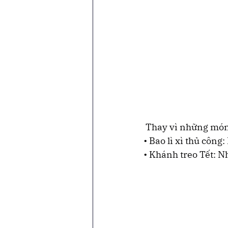
 Thay vì những món
• Bao lì xì thủ cô
• Khánh treo Tết: N