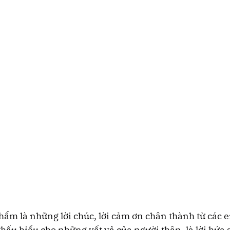
hẩm là những lời chúc, lời cảm ơn chân thành từ các e
 thấu hiểu cho những vất vả của người thân, là lời hứa