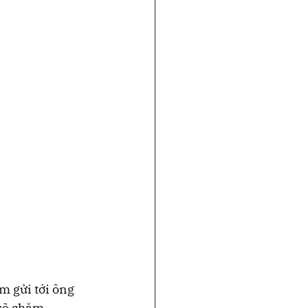
m gửi tới ông 
 sẽ chăm 