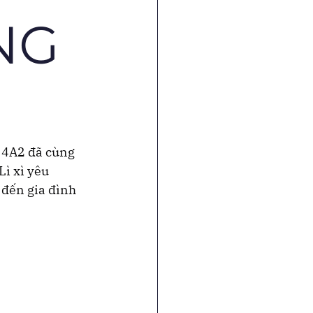
NG
 4A2 đã cùng 
ì xì yêu 
 đến gia đình 