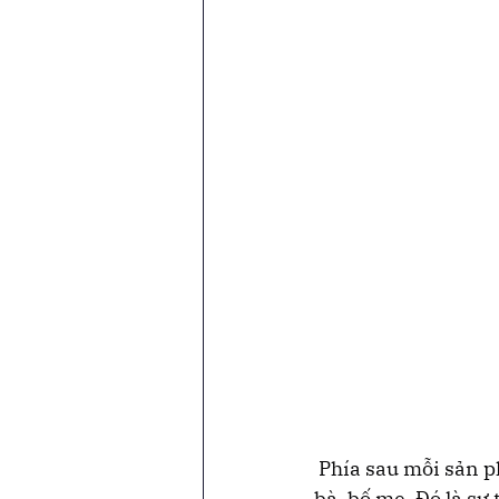
 Phía sau mỗi sản p
bà, bố mẹ. Đó là sự