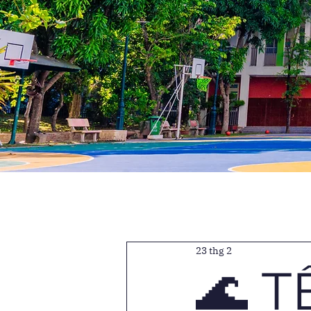
23 thg 2
🌊 