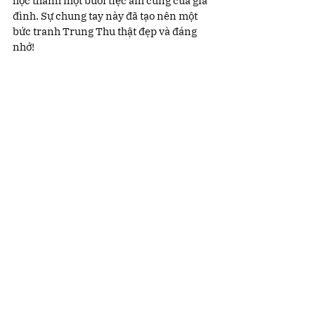
học thành một buổi tiệc ấm cúng của gia 
đình. Sự chung tay này đã tạo nên một 
bức tranh Trung Thu thật đẹp và đáng 
nhớ!