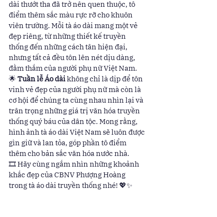
dài thướt tha đã trở nên quen thuộc, tô 
điểm thêm sắc màu rực rỡ cho khuôn 
viên trường. Mỗi tà áo dài mang một vẻ 
đẹp riêng, từ những thiết kế truyền 
thống đến những cách tân hiện đại, 
nhưng tất cả đều tôn lên nét dịu dàng, 
đằm thắm của người phụ nữ Việt Nam.
🌟 
Tuần lễ Áo dài
 không chỉ là dịp để tôn 
vinh vẻ đẹp của người phụ nữ mà còn là 
cơ hội để chúng ta cùng nhau nhìn lại và 
trân trọng những giá trị văn hóa truyền 
thống quý báu của dân tộc. Mong rằng, 
hình ảnh tà áo dài Việt Nam sẽ luôn được 
gìn giữ và lan tỏa, góp phần tô điểm 
thêm cho bản sắc văn hóa nước nhà.
🎞 Hãy cùng ngắm nhìn những khoảnh 
khắc đẹp của CBNV Phượng Hoàng 
trong tà áo dài truyền thống nhé! 💖✨