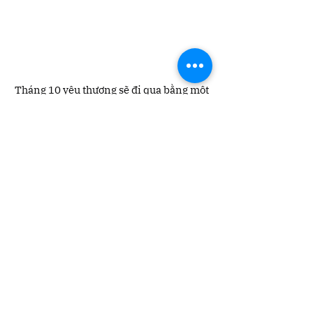
 Tháng 10 yêu thương sẽ đi qua bằng một 
cách thật đẹp với 5A1 – nhẹ nhàng, sâu 
sắc và đong đầy cảm xúc.
Xem tất cả
Bài đăng gần đây