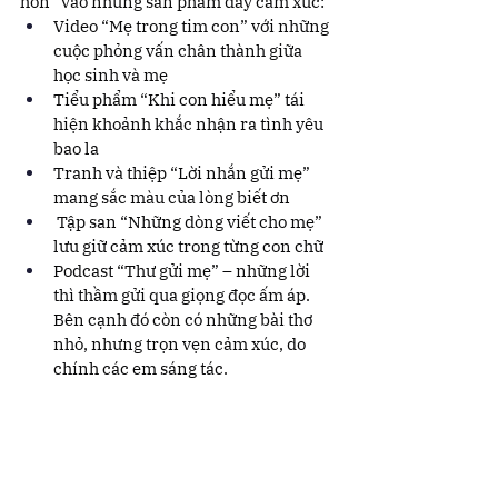
hồn” vào những sản phẩm đầy cảm xúc:
Video “Mẹ trong tim con” với những 
cuộc phỏng vấn chân thành giữa 
học sinh và mẹ
Tiểu phẩm “Khi con hiểu mẹ” tái 
hiện khoảnh khắc nhận ra tình yêu 
bao la
Tranh và thiệp “Lời nhắn gửi mẹ” 
mang sắc màu của lòng biết ơn
 Tập san “Những dòng viết cho mẹ” 
lưu giữ cảm xúc trong từng con chữ
Podcast “Thư gửi mẹ” – những lời 
thì thầm gửi qua giọng đọc ấm áp. 
Bên cạnh đó còn có những bài thơ 
nhỏ, nhưng trọn vẹn cảm xúc, do 
chính các em sáng tác.