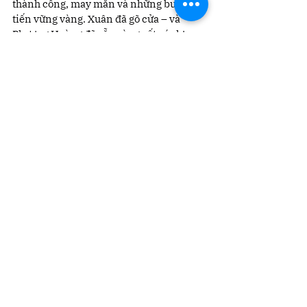
thành công, may mắn và những bước 
tiến vững vàng. Xuân đã gõ cửa – và 
Phượng Hoàng đã sẵn sàng cất cánh!
Xem tất cả
Bài đăng gần đây