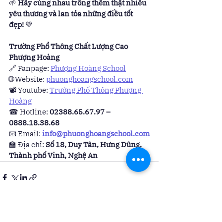
🌱 
Hãy cùng nhau trồng thêm thật nhiều 
yêu thương và lan tỏa những điều tốt 
đẹp!
 💚
Trường Phổ Thông Chất Lượng Cao 
Phượng Hoàng
🔗 Fanpage: 
Phượng Hoàng School
🌐 Website: 
phuonghoangschool.com
📽 Youtube: 
Trường Phổ Thông Phượng 
Hoàng
☎ Hotline: 
02388.65.67.97 – 
0888.18.38.68
📧 Email: 
info@phuonghoangschool.com
🏫 Địa chỉ: 
Số 18, Duy Tân, Hưng Dũng, 
Thành phố Vinh, Nghệ An