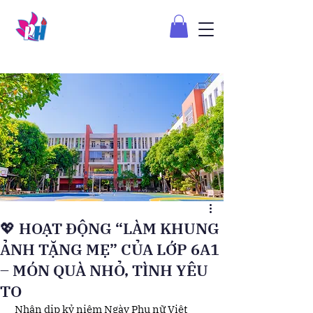
💖 HOẠT ĐỘNG “LÀM KHUNG
ẢNH TẶNG MẸ” CỦA LỚP 6A1
– MÓN QUÀ NHỎ, TÌNH YÊU
TO
 Nhân dịp kỷ niệm Ngày Phụ nữ Việt 