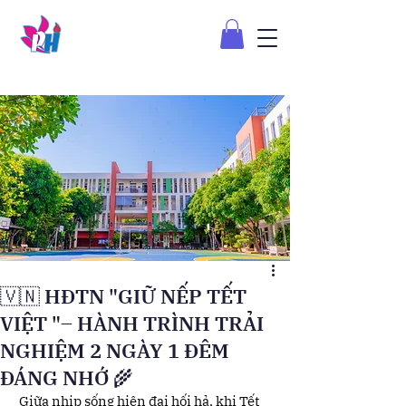
🇻🇳 HĐTN "GIỮ NẾP TẾT
VIỆT "– HÀNH TRÌNH TRẢI
NGHIỆM 2 NGÀY 1 ĐÊM
ĐÁNG NHỚ 🌾
 Giữa nhịp sống hiện đại hối hả, khi Tết 