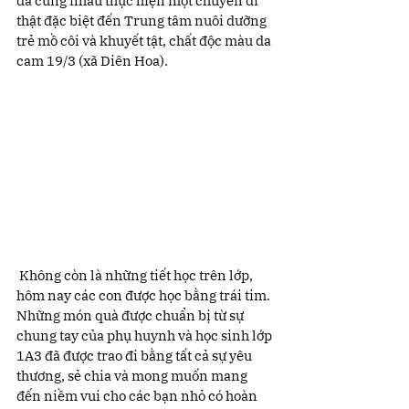
đã cùng nhau thực hiện một chuyến đi 
thật đặc biệt đến Trung tâm nuôi dưỡng 
trẻ mồ côi và khuyết tật, chất độc màu da 
cam 19/3 (xã Diên Hoa).
 Không còn là những tiết học trên lớp, 
hôm nay các con được học bằng trái tim. 
Những món quà được chuẩn bị từ sự 
chung tay của phụ huynh và học sinh lớp 
1A3 đã được trao đi bằng tất cả sự yêu 
thương, sẻ chia và mong muốn mang 
đến niềm vui cho các bạn nhỏ có hoàn 