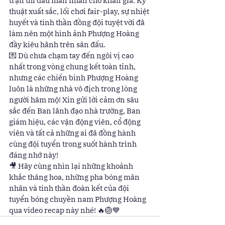
trận thi đấu mãn nhãn cho khán giả. Kỹ 
thuật xuất sắc, lối chơi fair-play, sự nhiệt 
huyết và tinh thần đồng đội tuyệt vời đã 
làm nên một hình ảnh Phượng Hoàng 
đầy kiêu hãnh trên sân đấu.
💌 Dù chưa chạm tay đến ngôi vị cao 
nhất trong vòng chung kết toàn tỉnh, 
nhưng các chiến binh Phượng Hoàng 
luôn là những nhà vô địch trong lòng 
người hâm mộ! Xin gửi lời cảm ơn sâu 
sắc đến Ban lãnh đạo nhà trường, Ban 
giám hiệu, các vận động viên, cổ động 
viên và tất cả những ai đã đồng hành 
cùng đội tuyển trong suốt hành trình 
đáng nhớ này!
🎥 Hãy cùng nhìn lại những khoảnh 
khắc thăng hoa, những pha bóng mãn 
nhãn và tinh thần đoàn kết của đội 
tuyển bóng chuyền nam Phượng Hoàng 
qua video recap này nhé! 🔥🏐💙