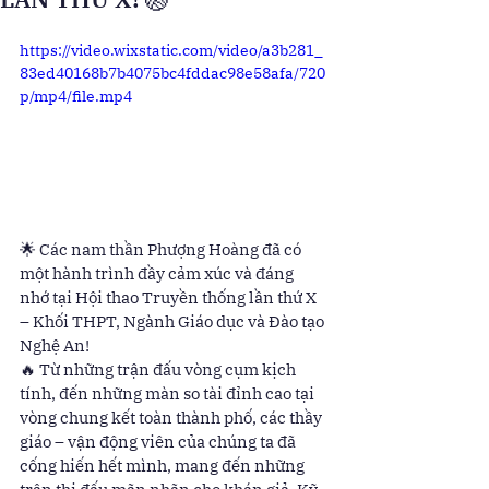
https://video.wixstatic.com/video/a3b281_
83ed40168b7b4075bc4fddac98e58afa/720
p/mp4/file.mp4
🌟 Các nam thần Phượng Hoàng đã có 
một hành trình đầy cảm xúc và đáng 
nhớ tại Hội thao Truyền thống lần thứ X 
– Khối THPT, Ngành Giáo dục và Đào tạo 
Nghệ An!
🔥 Từ những trận đấu vòng cụm kịch 
tính, đến những màn so tài đỉnh cao tại 
vòng chung kết toàn thành phố, các thầy 
giáo – vận động viên của chúng ta đã 
cống hiến hết mình, mang đến những 