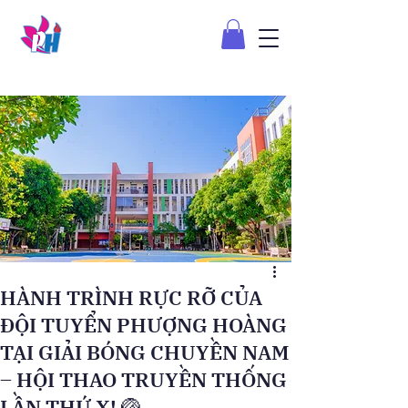
HÀNH TRÌNH RỰC RỠ CỦA
ĐỘI TUYỂN PHƯỢNG HOÀNG
TẠI GIẢI BÓNG CHUYỀN NAM
– HỘI THAO TRUYỀN THỐNG
LẦN THỨ X! 🏐