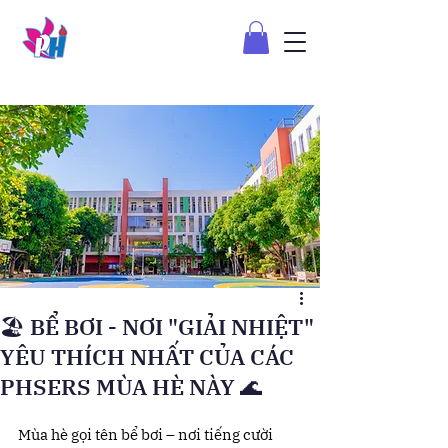
🏖️ BỂ BƠI - NƠI "GIẢI NHIỆT"
YÊU THÍCH NHẤT CỦA CÁC
PHSERS MÙA HÈ NÀY 🌊
Mùa hè gọi tên bể bơi – nơi tiếng cười 