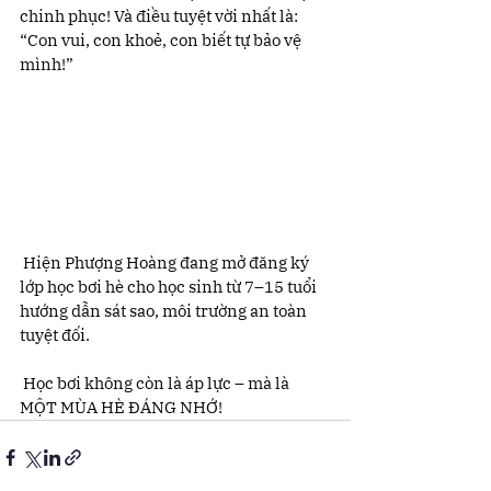
chinh phục! Và điều tuyệt vời nhất là:
“Con vui, con khoẻ, con biết tự bảo vệ 
mình!”
 Hiện Phượng Hoàng đang mở đăng ký 
lớp học bơi hè cho học sinh từ 7–15 tuổi 
hướng dẫn sát sao, môi trường an toàn 
tuyệt đối.
 Học bơi không còn là áp lực – mà là 
MỘT MÙA HÈ ĐÁNG NHỚ!