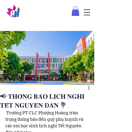
📢 𝐓𝐇𝐎̂𝐍𝐆 𝐁𝐀́𝐎 𝐋𝐈̣𝐂𝐇 𝐍𝐆𝐇𝐈̉
𝐓𝐄̂́𝐓 𝐍𝐆𝐔𝐘𝐄̂𝐍 Đ𝐀́𝐍 💐
 Trường PT CLC Phượng Hoàng trân 
trọng thông báo đến quý phụ huynh và 
các em học sinh lịch nghỉ Tết Nguyên 