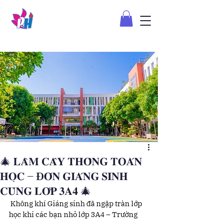
🎄 𝐋𝐀̀𝐌 𝐂𝐀̂𝐘 𝐓𝐇𝐎̂𝐍𝐆 𝐓𝐎𝐀́𝐍
𝐇𝐎̣𝐂 – Đ𝐎́𝐍 𝐆𝐈𝐀́𝐍𝐆 𝐒𝐈𝐍𝐇
𝐂𝐔̀𝐍𝐆 𝐋𝐎̛́𝐏 𝟑𝐀𝟒 🎄
 Không khí Giáng sinh đã ngập tràn lớp 
học khi các bạn nhỏ lớp 3A4 – Trường 