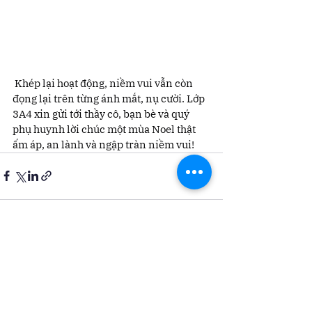
 Khép lại hoạt động, niềm vui vẫn còn 
đọng lại trên từng ánh mắt, nụ cười. Lớp 
3A4 xin gửi tới thầy cô, bạn bè và quý 
phụ huynh lời chúc một mùa Noel thật 
ấm áp, an lành và ngập tràn niềm vui!
Xem tất cả
Bài đăng gần đây