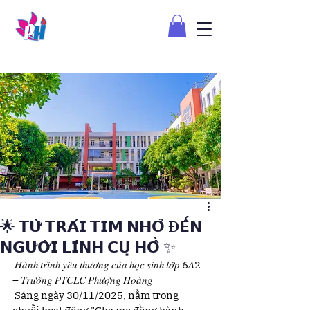
🌟 𝗧𝗨̛̀ 𝗧𝗥𝗔́𝗜 𝗧𝗜𝗠 𝗡𝗛𝗢̉ Đ𝗘̂́𝗡
𝗡𝗚𝗨̛𝗢̛̀𝗜 𝗟𝗜́𝗡𝗛 𝗖𝗨̣ 𝗛𝗢̂̀ ✨
 𝐻𝑎̀𝑛ℎ 𝑡𝑟𝑖̀𝑛ℎ 𝑦𝑒̂𝑢 𝑡ℎ𝑢̛𝑜̛𝑛𝑔 𝑐𝑢̉𝑎 ℎ𝑜̣𝑐 𝑠𝑖𝑛ℎ 𝑙𝑜̛́𝑝 6𝐴2 
– 𝑇𝑟𝑢̛𝑜̛̀𝑛𝑔 𝑃𝑇𝐶𝐿𝐶 𝑃ℎ𝑢̛𝑜̛̣𝑛𝑔 𝐻𝑜𝑎̀𝑛𝑔
 Sáng ngày 30/11/2025, nằm trong 