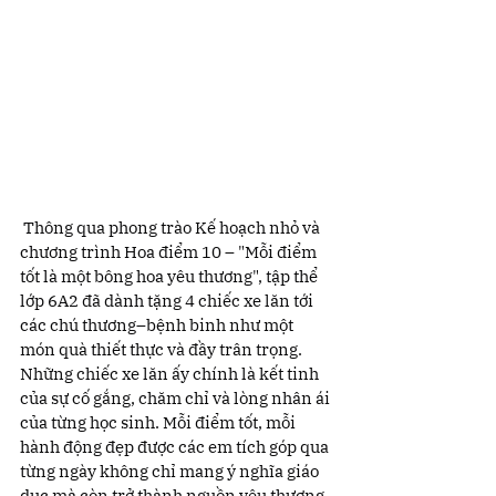
 Thông qua phong trào Kế hoạch nhỏ và 
chương trình Hoa điểm 10 – "Mỗi điểm 
tốt là một bông hoa yêu thương", tập thể 
lớp 6A2 đã dành tặng 4 chiếc xe lăn tới 
các chú thương–bệnh binh như một 
món quà thiết thực và đầy trân trọng. 
Những chiếc xe lăn ấy chính là kết tinh 
của sự cố gắng, chăm chỉ và lòng nhân ái 
của từng học sinh. Mỗi điểm tốt, mỗi 
hành động đẹp được các em tích góp qua 
từng ngày không chỉ mang ý nghĩa giáo 
dục mà còn trở thành nguồn yêu thương 