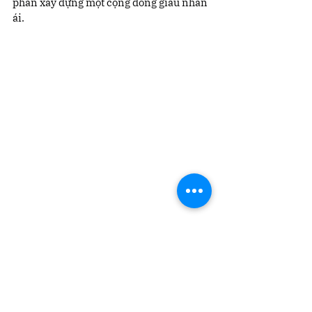
phần xây dựng một cộng đồng giàu nhân 
ái.
 𝑻𝒖̛̀ 𝒕𝒓𝒂́𝒊 𝒕𝒊𝒎 𝒏𝒉𝒐̉ 𝒄𝒖̉𝒂 6𝑨2, 𝒚𝒆̂𝒖 𝒕𝒉𝒖̛𝒐̛𝒏𝒈 đ𝒂̃ 
đ𝒖̛𝒐̛̣𝒄 𝒈𝒖̛̉𝒊 đ𝒊 – 𝒗𝒂̀ 𝒄𝒉𝒂̆́𝒄 𝒄𝒉𝒂̆́𝒏 𝒔𝒆̃ 𝒕𝒓𝒐̛̉ 𝒍𝒂̣𝒊 𝒃𝒂̆̀𝒏𝒈 
𝒏𝒉𝒖̛̃𝒏𝒈 đ𝒊𝒆̂̀𝒖 𝒕𝒉𝒂̣̂𝒕 đ𝒆̣𝒑.