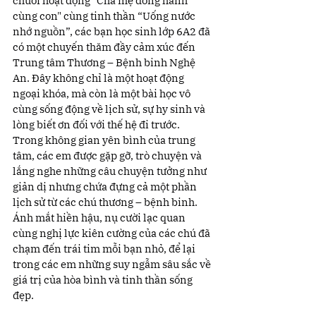
chuỗi hoạt động "Cha mẹ đồng hành 
cùng con" cùng tinh thần “Uống nước 
nhớ nguồn”, các bạn học sinh lớp 6A2 đã 
có một chuyến thăm đầy cảm xúc đến 
Trung tâm Thương – Bệnh binh Nghệ 
An. Đây không chỉ là một hoạt động 
ngoại khóa, mà còn là một bài học vô 
cùng sống động về lịch sử, sự hy sinh và 
lòng biết ơn đối với thế hệ đi trước. 
Trong không gian yên bình của trung 
tâm, các em được gặp gỡ, trò chuyện và 
lắng nghe những câu chuyện tưởng như 
giản dị nhưng chứa đựng cả một phần 
lịch sử từ các chú thương – bệnh binh. 
Ánh mắt hiền hậu, nụ cười lạc quan 
cùng nghị lực kiên cường của các chú đã 
chạm đến trái tim mỗi bạn nhỏ, để lại 
trong các em những suy ngẫm sâu sắc về 
giá trị của hòa bình và tinh thần sống 
đẹp.