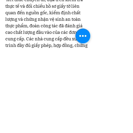
thực tế và đối chiếu hồ sơ giấy tờ liên 
quan đến nguồn gốc, kiểm định chất 
lượng và chứng nhận vệ sinh an toàn 
thực phẩm, đoàn công tác đã đánh giá 
cao chất lượng đầu vào của các đơn vị 
cung cấp. Các nhà cung cấp đều xuất 
trình đầy đủ giấy phép, hợp đồng, chứng 
nhận VietGAP, HACCP, kiểm định thú y 
và hóa đơn truy xuất nguồn gốc, thể hiện 
sự chuyên nghiệp, minh bạch và tuân 
thủ nghiêm túc các quy định về an toàn 
thực phẩm.