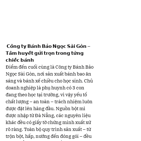
 𝗖𝗼̂𝗻𝗴 𝘁𝘆 𝗕𝗮́𝗻𝗵 𝗕𝗮̉𝗼 𝗡𝗴𝗼̣𝗰 𝗦𝗮̀𝗶 𝗚𝗼̀𝗻 – 
𝗧𝗮̂𝗺 𝗵𝘂𝘆𝗲̂́𝘁 𝗴𝘂̛̉𝗶 𝘁𝗿𝗼̣𝗻 𝘁𝗿𝗼𝗻𝗴 𝘁𝘂̛̀𝗻𝗴 
𝗰𝗵𝗶𝗲̂́𝗰 𝗯𝗮́𝗻𝗵
Điểm đến cuối cùng là Công ty Bánh Bảo 
Ngọc Sài Gòn, nơi sản xuất bánh bao ăn 
sáng và bánh xế chiều cho học sinh. Chủ 
doanh nghiệp là phụ huynh có 3 con 
đang theo học tại trường, vì vậy yếu tố 
chất lượng – an toàn – trách nhiệm luôn 
được đặt lên hàng đầu. Nguồn bột mì 
được nhập từ Đà Nẵng, các nguyên liệu 
khác đều có giấy tờ chứng minh xuất xứ 
rõ ràng. Toàn bộ quy trình sản xuất – từ 
trộn bột, hấp, nướng đến đóng gói – đều 