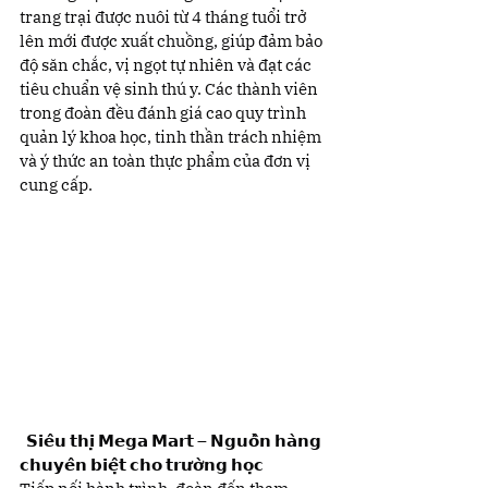
trang trại được nuôi từ 4 tháng tuổi trở 
lên mới được xuất chuồng, giúp đảm bảo 
độ săn chắc, vị ngọt tự nhiên và đạt các 
tiêu chuẩn vệ sinh thú y. Các thành viên 
trong đoàn đều đánh giá cao quy trình 
quản lý khoa học, tinh thần trách nhiệm 
và ý thức an toàn thực phẩm của đơn vị 
cung cấp.
  𝗦𝗶𝗲̂𝘂 𝘁𝗵𝗶̣ 𝗠𝗲𝗴𝗮 𝗠𝗮𝗿𝘁 – 𝗡𝗴𝘂𝗼̂̀𝗻 𝗵𝗮̀𝗻𝗴 
𝗰𝗵𝘂𝘆𝗲̂𝗻 𝗯𝗶𝗲̣̂𝘁 𝗰𝗵𝗼 𝘁𝗿𝘂̛𝗼̛̀𝗻𝗴 𝗵𝗼̣𝗰