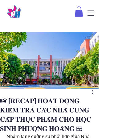
📸 [𝐑𝐄𝐂𝐀𝐏] 𝐇𝐎𝐀̣𝐓 Đ𝐎̣̂𝐍𝐆
𝐊𝐈𝐄̂̉𝐌 𝐓𝐑𝐀 𝐂𝐀́𝐂 𝐍𝐇𝐀̀ 𝐂𝐔𝐍𝐆
𝐂𝐀̂́𝐏 𝐓𝐇𝐔̛̣𝐂 𝐏𝐇𝐀̂̉𝐌 𝐂𝐇𝐎 𝐇𝐎̣𝐂
𝐒𝐈𝐍𝐇 𝐏𝐇𝐔̛𝐎̛̣𝐍𝐆 𝐇𝐎𝐀̀𝐍𝐆 🍱
 Nhằm tăng cường sự phối hợp giữa Nhà 