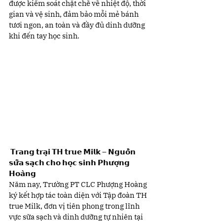
được kiểm soát chặt chẽ về nhiệt độ, thời 
gian và vệ sinh, đảm bảo mỗi mẻ bánh 
tươi ngon, an toàn và đầy đủ dinh dưỡng 
khi đến tay học sinh.
 𝗧𝗿𝗮𝗻𝗴 𝘁𝗿𝗮̣𝗶 𝗧𝗛 𝘁𝗿𝘂𝗲 𝗠𝗶𝗹𝗸 – 𝗡𝗴𝘂𝗼̂̀𝗻 
𝘀𝘂̛̃𝗮 𝘀𝗮̣𝗰𝗵 𝗰𝗵𝗼 𝗵𝗼̣𝗰 𝘀𝗶𝗻𝗵 𝗣𝗵𝘂̛𝗼̛̣𝗻𝗴 
𝗛𝗼𝗮̀𝗻𝗴
Năm nay, Trường PT CLC Phượng Hoàng 
ký kết hợp tác toàn diện với Tập đoàn TH 
true Milk, đơn vị tiên phong trong lĩnh 
vực sữa sạch và dinh dưỡng tự nhiên tại 