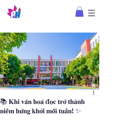
📚 𝐊𝐡𝐢 𝐯𝐚̆𝐧 𝐡𝐨𝐚́ đ𝐨̣𝐜 𝐭𝐫𝐨̛̉ 𝐭𝐡𝐚̀𝐧𝐡
𝐧𝐢𝐞̂̀𝐦 𝐡𝐮̛́𝐧𝐠 𝐤𝐡𝐨̛̉𝐢 𝐦𝐨̂̃𝐢 𝐭𝐮𝐚̂̀𝐧! ✨