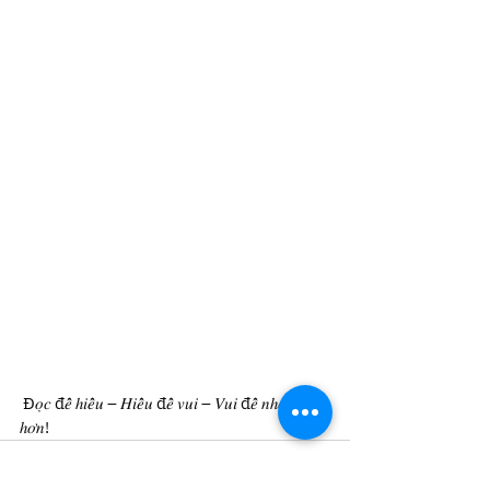
 Đ𝑜̣𝑐 đ𝑒̂̉ ℎ𝑖𝑒̂̉𝑢 – 𝐻𝑖𝑒̂̉𝑢 đ𝑒̂̉ 𝑣𝑢𝑖 – 𝑉𝑢𝑖 đ𝑒̂̉ 𝑛ℎ𝑜̛́ 𝑙𝑎̂𝑢 
ℎ𝑜̛𝑛!