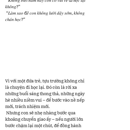
 “𝐾ℎ𝑜̂𝑛𝑔 𝑏𝑖𝑒̂́𝑡 𝑛𝑎̆𝑚 𝑛𝑎𝑦 𝑐𝑜𝑛 𝑐𝑜́ 𝑣𝑢𝑖 𝑣𝑒̉ đ𝑖 ℎ𝑜̣𝑐 𝑙𝑎̣𝑖 
𝑘ℎ𝑜̂𝑛𝑔?”
 “𝐿𝑎̀𝑚 𝑠𝑎𝑜 đ𝑒̂̉ 𝑐𝑜𝑛 𝑘ℎ𝑜̂𝑛𝑔 𝑙𝑢̛𝑜̛̀𝑖 𝑑𝑎̣̂𝑦 𝑠𝑜̛́𝑚, 𝑘ℎ𝑜̂𝑛𝑔 
𝑐ℎ𝑎́𝑛 ℎ𝑜̣𝑐?”
Vì với một đứa trẻ, tựu trường không chỉ 
là chuyện đi học lại. Đó còn là rời xa 
những buổi sáng thong thả, những ngày 
hè nhiều niềm vui – để bước vào nề nếp 
mới, trách nhiệm mới.
 Nhưng con sẽ nhẹ nhàng bước qua 
khoảng chuyển giao ấy – nếu người lớn 
bước chậm lại một chút, để đồng hành 