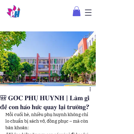
🎒 𝐆𝐎́𝐂 𝐏𝐇𝐔̣ 𝐇𝐔𝐘𝐍𝐇 | 𝐋𝐚̀𝐦 𝐠𝐢̀
đ𝐞̂̉ 𝐜𝐨𝐧 𝐡𝐚́𝐨 𝐡𝐮̛́𝐜 𝐪𝐮𝐚𝐲 𝐥𝐚̣𝐢 𝐭𝐫𝐮̛𝐨̛̀𝐧𝐠?
Mỗi cuối hè, nhiều phụ huynh không chỉ 
lo chuẩn bị sách vở, đồng phục – mà còn 
băn khoăn: