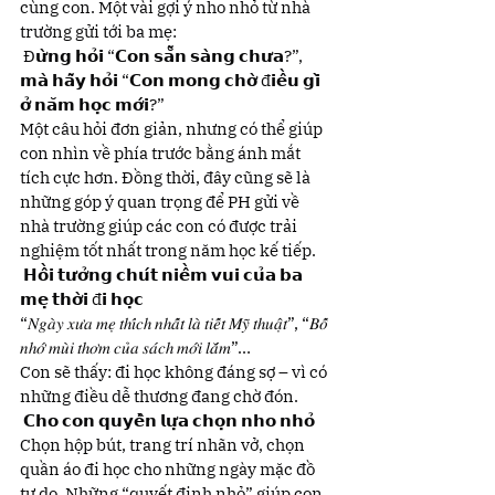
cùng con. Một vài gợi ý nho nhỏ từ nhà 
trường gửi tới ba mẹ:
 Đ𝘂̛̀𝗻𝗴 𝗵𝗼̉𝗶 “𝗖𝗼𝗻 𝘀𝗮̆̃𝗻 𝘀𝗮̀𝗻𝗴 𝗰𝗵𝘂̛𝗮?”, 
𝗺𝗮̀ 𝗵𝗮̃𝘆 𝗵𝗼̉𝗶 “𝗖𝗼𝗻 𝗺𝗼𝗻𝗴 𝗰𝗵𝗼̛̀ đ𝗶𝗲̂̀𝘂 𝗴𝗶̀ 
𝗼̛̉ 𝗻𝗮̆𝗺 𝗵𝗼̣𝗰 𝗺𝗼̛́𝗶?”
Một câu hỏi đơn giản, nhưng có thể giúp 
con nhìn về phía trước bằng ánh mắt 
tích cực hơn. Đồng thời, đây cũng sẽ là 
những góp ý quan trọng để PH gửi về 
nhà trường giúp các con có được trải 
nghiệm tốt nhất trong năm học kế tiếp.
 𝗛𝗼̂̀𝗶 𝘁𝘂̛𝗼̛̉𝗻𝗴 𝗰𝗵𝘂́𝘁 𝗻𝗶𝗲̂̀𝗺 𝘃𝘂𝗶 𝗰𝘂̉𝗮 𝗯𝗮 
𝗺𝗲̣ 𝘁𝗵𝗼̛̀𝗶 đ𝗶 𝗵𝗼̣𝗰
“𝑁𝑔𝑎̀𝑦 𝑥𝑢̛𝑎 𝑚𝑒̣ 𝑡ℎ𝑖́𝑐ℎ 𝑛ℎ𝑎̂́𝑡 𝑙𝑎̀ 𝑡𝑖𝑒̂́𝑡 𝑀𝑦̃ 𝑡ℎ𝑢𝑎̣̂𝑡”, “𝐵𝑜̂́ 
𝑛ℎ𝑜̛́ 𝑚𝑢̀𝑖 𝑡ℎ𝑜̛𝑚 𝑐𝑢̉𝑎 𝑠𝑎́𝑐ℎ 𝑚𝑜̛́𝑖 𝑙𝑎̆́𝑚”…
Con sẽ thấy: đi học không đáng sợ – vì có 
những điều dễ thương đang chờ đón.
 𝗖𝗵𝗼 𝗰𝗼𝗻 𝗾𝘂𝘆𝗲̂̀𝗻 𝗹𝘂̛̣𝗮 𝗰𝗵𝗼̣𝗻 𝗻𝗵𝗼 𝗻𝗵𝗼̉
Chọn hộp bút, trang trí nhãn vở, chọn 
quần áo đi học cho những ngày mặc đồ 
tự do. Những “quyết định nhỏ” giúp con 