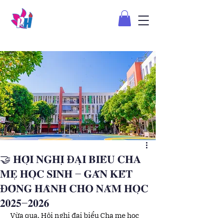
🤝 𝐇𝐎̣̂𝐈 𝐍𝐆𝐇𝐈̣ Đ𝐀̣𝐈 𝐁𝐈𝐄̂̉𝐔 𝐂𝐇𝐀
𝐌𝐄̣ 𝐇𝐎̣𝐂 𝐒𝐈𝐍𝐇 – 𝐆𝐀̆́𝐍 𝐊𝐄̂́𝐓
Đ𝐎̂̀𝐍𝐆 𝐇𝐀̀𝐍𝐇 𝐂𝐇𝐎 𝐍𝐀̆𝐌 𝐇𝐎̣𝐂
𝟐𝟎𝟐𝟓–𝟐𝟎𝟐𝟔
 Vừa qua, Hội nghị đại biểu Cha mẹ học 