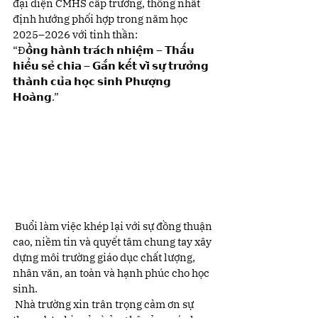
đại diện CMHS cấp trường, thống nhất 
định hướng phối hợp trong năm học 
2025–2026 với tinh thần:
“Đ𝗼̂̀𝗻𝗴 𝗵𝗮̀𝗻𝗵 𝘁𝗿𝗮́𝗰𝗵 𝗻𝗵𝗶𝗲̣̂𝗺 – 𝗧𝗵𝗮̂́𝘂 
𝗵𝗶𝗲̂̉𝘂 𝘀𝗲̉ 𝗰𝗵𝗶𝗮 – 𝗚𝗮̆́𝗻 𝗸𝗲̂́𝘁 𝘃𝗶̀ 𝘀𝘂̛̣ 𝘁𝗿𝘂̛𝗼̛̉𝗻𝗴 
𝘁𝗵𝗮̀𝗻𝗵 𝗰𝘂̉𝗮 𝗵𝗼̣𝗰 𝘀𝗶𝗻𝗵 𝗣𝗵𝘂̛𝗼̛̣𝗻𝗴 
𝗛𝗼𝗮̀𝗻𝗴.”
 Buổi làm việc khép lại với sự đồng thuận 
cao, niềm tin và quyết tâm chung tay xây 
dựng môi trường giáo dục chất lượng, 
nhân văn, an toàn và hạnh phúc cho học 
sinh.
 Nhà trường xin trân trọng cảm ơn sự 