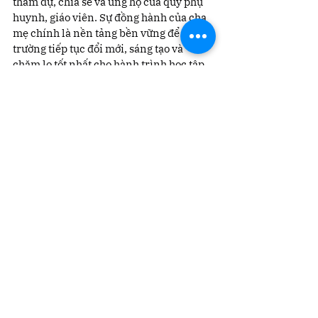
tham dự, chia sẻ và ủng hộ của quý phụ 
huynh, giáo viên. Sự đồng hành của cha 
mẹ chính là nền tảng bền vững để Nhà 
trường tiếp tục đổi mới, sáng tạo và 
chăm lo tốt nhất cho hành trình học tập 
của các con!
Xem tất cả
Bài đăng gần đây