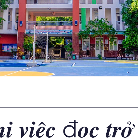
 𝒗𝒊𝒆̣̂𝒄 đ𝒐̣𝒄 𝒕𝒓𝒐̛̉