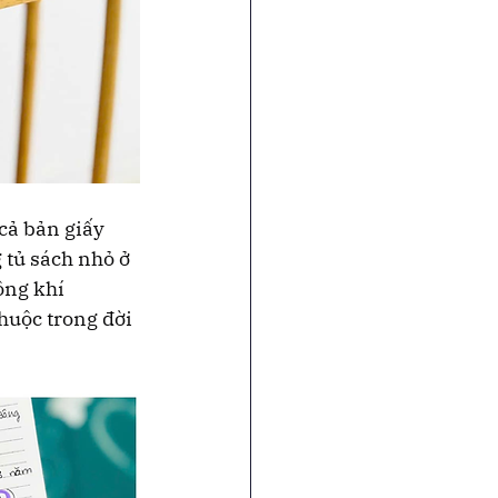
cả bản giấy 
 tủ sách nhỏ ở 
ông khí 
huộc trong đời 