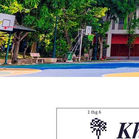
1 thg 6
💐 𝑲𝒉𝒊