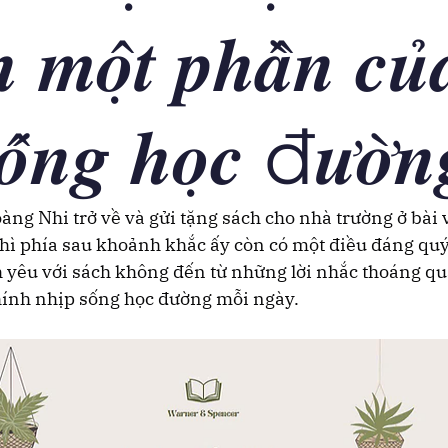
 𝒎𝒐̣̂𝒕 𝒑𝒉𝒂̂̀𝒏 𝒄𝒖̉
𝒐̂́𝒏𝒈 𝒉𝒐̣𝒄 đ𝒖̛𝒐̛̀
ng Nhi trở về và gửi tặng sách cho nhà trường ở bài v
thì phía sau khoảnh khắc ấy còn có một điều đáng quý
 yêu với sách không đến từ những lời nhắc thoáng qu
ính nhịp sống học đường mỗi ngày.