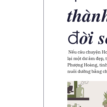
𝒕𝒉𝒂̀𝒏
đ𝒐̛̀𝒊 
 Nếu câu chuyện Hoà
lại một dư âm đẹp, 
Phượng Hoàng, tình
nuôi dưỡng bằng ch