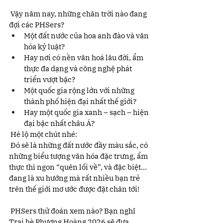
 Vậy năm nay, những chân trời nào đang 
đợi các PHSers?
Một đất nước của hoa anh đào và văn 
hóa kỷ luật?
Hay nơi có nền văn hoá lâu đời, ẩm 
thực đa dạng và công nghệ phát 
triển vượt bậc?
Một quốc gia rộng lớn với những 
thành phố hiện đại nhất thế giới?
Hay một quốc gia xanh – sạch – hiện 
đại bậc nhất châu Á?
 Hé lộ một chút nhé:
 Đó sẽ là những đất nước đầy màu sắc, có 
những biểu tượng văn hóa đặc trưng, ẩm 
thực thì ngon “quên lối về”, và đặc biệt… 
đang là xu hướng mà rất nhiều bạn trẻ 
trên thế giới mơ ước được đặt chân tới!
 PHSers thử đoán xem nào? Bạn nghĩ 
Trại hè Phượng Hoàng 2026 sẽ đưa 