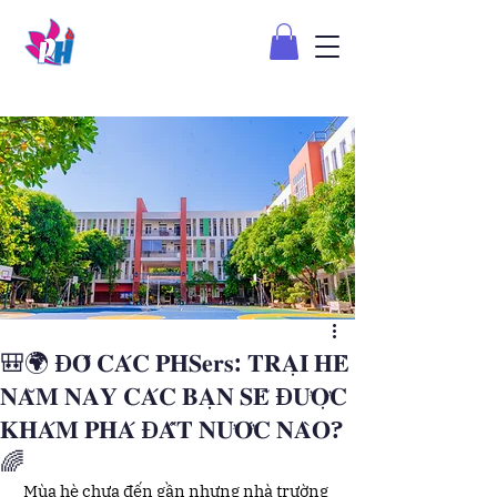
🎒🌍 Đ𝐎̂́ 𝐂𝐀́𝐂 𝐏𝐇𝐒𝐞𝐫𝐬: 𝐓𝐑𝐀̣𝐈 𝐇𝐄̀
𝐍𝐀̆𝐌 𝐍𝐀𝐘 𝐂𝐀́𝐂 𝐁𝐀̣𝐍 𝐒𝐄̃ Đ𝐔̛𝐎̛̣𝐂
𝐊𝐇𝐀́𝐌 𝐏𝐇𝐀́ Đ𝐀̂́𝐓 𝐍𝐔̛𝐎̛́𝐂 𝐍𝐀̀𝐎?
🌈
 Mùa hè chưa đến gần nhưng nhà trường 