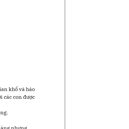
ian khổ và hào 
i các con được 
ơng.
nhàng nhưng 