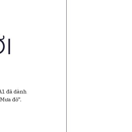
I
A1 đã dành 
“Mưa đỏ”.