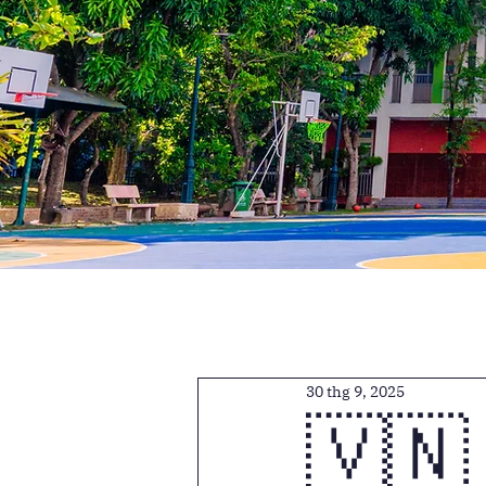
30 thg 9, 2025
🇻