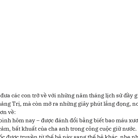
đưa các con trở về với những năm tháng lịch sử đầy g
ảng Trị, mà còn mở ra những giây phút lắng đọng, nơ
ơn về:
a bình hôm nay – được đánh đổi bằng biết bao máu xư
cảm, bất khuất của cha anh trong công cuộc giữ nước.
ốc được truyền từ thế hệ này sang thế hệ khác, nhẹ 